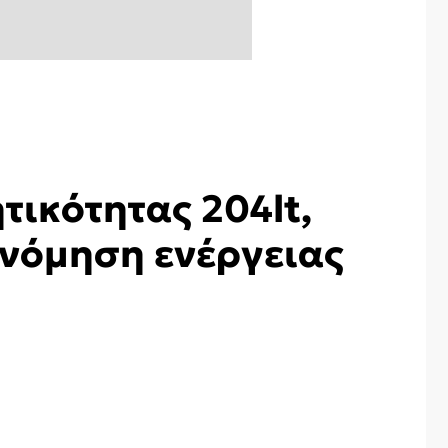
τικότητας 204lt,
ονόμηση ενέργειας