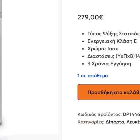
279,00
€
Τύπος Ψύξης
Στατικός
Ενεργειακή Κλάση
E
Χρώμα:
Inox
Διαστάσεις (ΥxΠxΒ)
14
3 Χρόνια Εγγύηση
1 σε απόθεμα
INVENTOR
Προσθήκη στο καλάθ
Δίπορτο
Ψυγείο
DP1446S
Κωδικός προϊόντος:
DP144
ποσότητα
Κατηγορίες:
Δίπορτο
,
Λευκέ