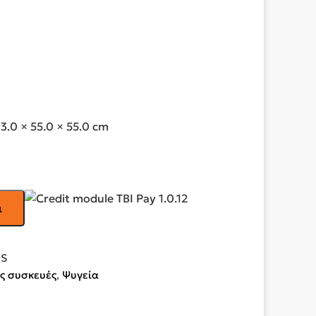
3.0 × 55.0 × 55.0
cm
ι
6S
ς συσκευές
,
Ψυγεία