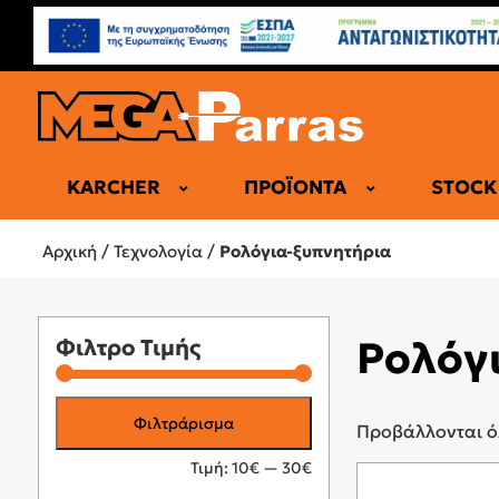
KARCHER
ΠΡΟΪΌΝΤΑ
STOCK
DRAGY
Αρχική
/
Τεχνολογία
/
Ρολόγια-ξυπνητήρια
ΤΆΜΠΛΕΤ
GAMING
Ρολόγ
Φιλτρο Τιμής
ΗΛΕΚΤΡΙΚΆ
ΠΕΡΙΦΕΡΕΙ
Ελάχιστη
Μέγιστη
ΡΟΛΌΓΙΑ-
Φιλτράρισμα
Προβάλλονται ό
SMARTWATC
τιμή
τιμή
Τιμή:
10€
—
30€
ΑΞΕΣΟΥΆΡ