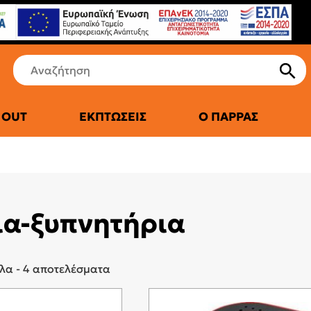
 OUT
ΕΚΠΤΏΣΕΙΣ
Ο ΠΑΡΡΆΣ
ια-ξυπνητήρια
 ΠΑΤΊΝΙΑ
ΑΚΆ
ΞΥΠΝΗΤΉΡΙΑ
λα - 4 αποτελέσματα
HES & ACTIVITY TRACHERS