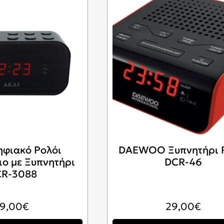
ηφιακό Ρολόι
DAEWOO Ξυπνητήρι 
ιο με Ξυπνητήρι
DCR-46
R-3088
19,00
€
29,00
€