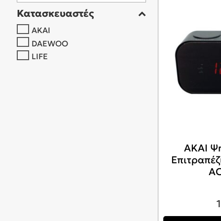
Κατασκευαστές
AKAI
DAEWOO
LIFE
AKAI Ψ
Επιτραπέζ
AC