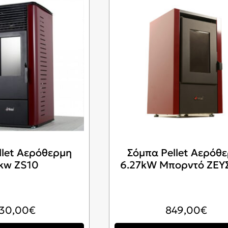
llet Αερόθερμη
Σόμπα Pellet Αερόθ
kw ZS10
6.27kW Μπορντό ΖΕΥ
130,00
€
849,00
€