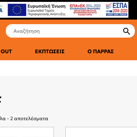
 OUT
ΕΚΠΤΏΣΕΙΣ
Ο ΠΑΡΡΆΣ
ΕΡΜΟΤΗΤΑΣ (ΚΑΤΟΠΙΝ ΠΑΡΑΓΓΕΛΙΑΣ)
ΣΌΜΠΕΣ
ΜΑ
ΞΎΛΟΥ
Σ ΚΟΥΒΈΡΤΕΣ
ΠΈΛΛΕΤ
ΜΠΟΊ
τ
ΠΕΤΡΕΛΑΊΟΥ
 ΛΑΔΙΟΎ
ΥΓΡΑΕΡΊΟΥ
ΑΤΙΚΉ ΘΈΡΜΑΝΣΗ
ΧΑΛΑΖΊΑ
λα - 2 αποτελέσματα