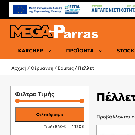
KARCHER
ΠΡΟΪΌΝΤΑ
STOCK
ΑΝΤΛΙΕΣ Θ
Αρχική
/
Θέρμανση
/
Σόμπες
/
Πέλλετ
ΑΕΡΌΘΕΡ
ΗΛΕΚΤΡΙΚΈ
ΘΕΡΜΟΠΟ
Πέλλε
Φιλτρο Τιμής
ΚΑΛΟΡΙΦΈΡ
ΕΠΑΓΓΕΛΜ
Ελάχιστη
Μέγιστη
Φιλτράρισμα
Προβάλλονται ό
τιμή
τιμή
Τιμή:
840€
—
1.130€