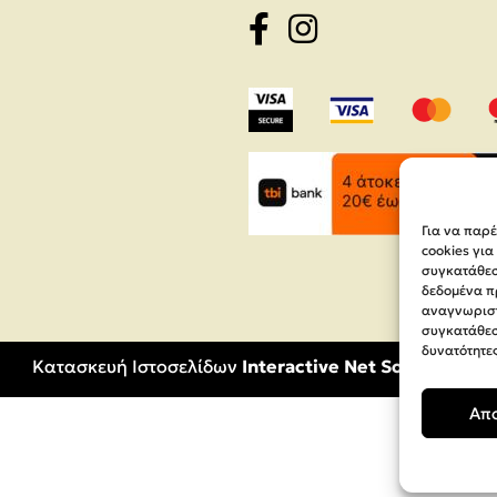
Για να παρ
cookies γι
συγκατάθεση
δεδομένα π
αναγνωριστ
συγκατάθεσ
δυνατότητες
Κατασκευή Ιστοσελίδων
Interactive Net Solutions
Απ