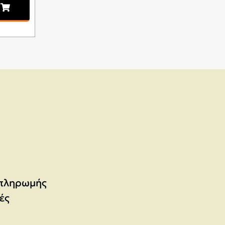
 πληρωμής
ές