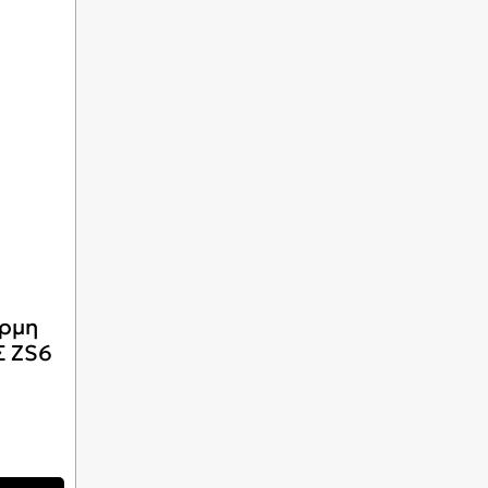
ερμη
Σ ZS6