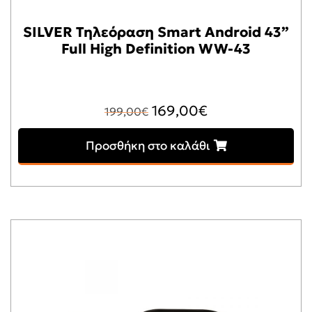
SILVER Τηλεόραση Smart Android 43”
Full High Definition WW-43
Original
Η
169,00
€
199,00
€
price
τρέχουσα
Προσθήκη στο καλάθι
was:
τιμή
199,00€.
είναι:
169,00€.