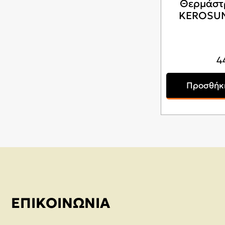
Θερμάστ
KEROSUN 
4
Προσθήκη
ΕΠΙΚΟΙΝΩΝΊΑ