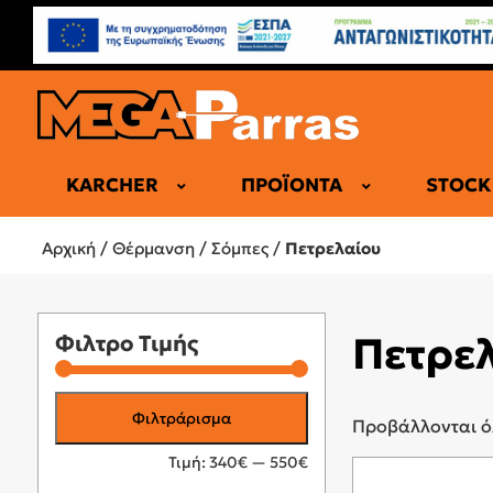
KARCHER
ΠΡΟΪΌΝΤΑ
STOCK
ΑΝΤΛΙΕΣ Θ
Αρχική
/
Θέρμανση
/
Σόμπες
/
Πετρελαίου
ΑΕΡΌΘΕΡ
ΗΛΕΚΤΡΙΚΈ
ΘΕΡΜΟΠΟ
Πετρε
Φιλτρο Τιμής
ΚΑΛΟΡΙΦΈΡ
ΕΠΑΓΓΕΛΜ
Ελάχιστη
Μέγιστη
Φιλτράρισμα
Προβάλλονται ό
τιμή
τιμή
Τιμή:
340€
—
550€