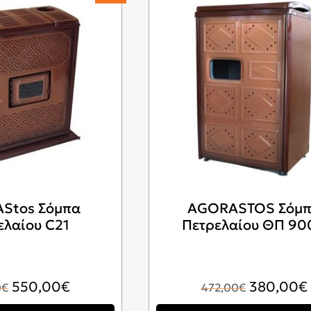
Stos Σόμπα
AGORASTOS Σόμ
ελαίου C21
Πετρελαίου ΘΠ 90
Original
Η
Original
550,00
€
380,00
€
0
€
472,00
€
price
τρέχουσα
price