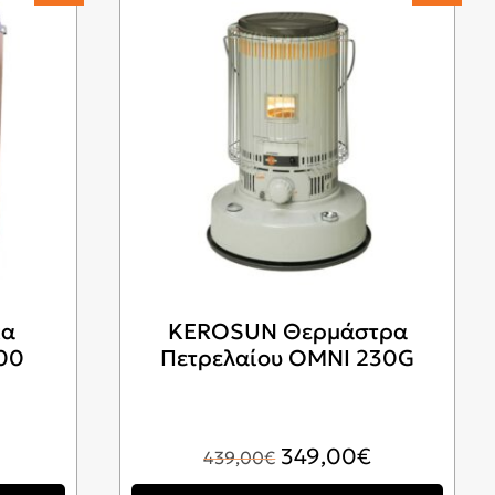
πα
KEROSUN Θερμάστρα
00
Πετρελαίου OMNI 230G
Η
Original
Η
349,00
€
439,00
€
τρέχουσα
price
τρέχουσα