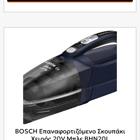
BOSCH Επαναφορτιζόμενο Σκουπάκι
Χειρός 20V Μπλε BHN20L