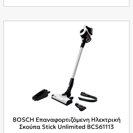
569,00€.
είναι:
479,00€.
BOSCH Επαναφορτιζόμενη Ηλεκτρική
Σκούπα Stick Unlimited BCS61113