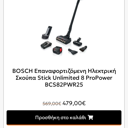
BOSCH Επαναφορτιζόμενη Ηλεκτρική
Σκούπα Stick Unlimited 8 ProPower
BCS82PWR25
Original
Η
479,00
€
569,00
€
price
τρέχουσα
Προσθήκη στο καλάθι
was:
τιμή