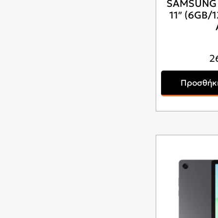
SAMSUNG G
11″ (6GB/
2
Προσθήκη