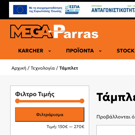
KARCHER
ΠΡΟΪΌΝΤΑ
STOCK
DRAGY
Αρχική
/
Τεχνολογία
/
Τάμπλετ
ΤΆΜΠΛΕΤ
GAMING
Τάμπλ
Φιλτρο Τιμής
ΗΛΕΚΤΡΙΚΆ
ΠΕΡΙΦΕΡΕΙ
Ελάχιστη
Μέγιστη
ΡΟΛΌΓΙΑ-
Φιλτράρισμα
Προβάλλονται ό
SMARTWATC
τιμή
τιμή
Τιμή:
130€
—
270€
ΑΞΕΣΟΥΆΡ