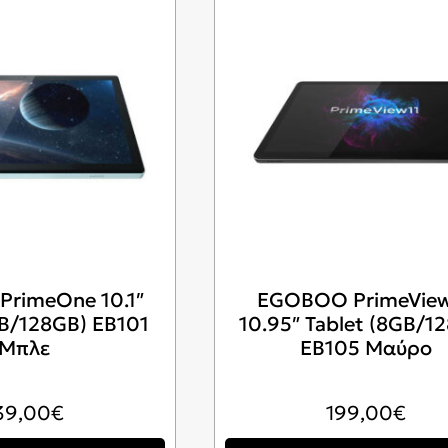
rimeOne 10.1″
EGOBOO PrimeView
GB/128GB) EB101
10.95″ Tablet (8GB/1
Μπλε
EB105 Μαύρο
39,00
€
199,00
€