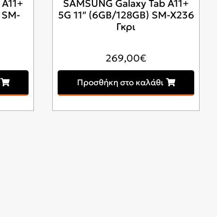
 A11+
SAMSUNG Galaxy Tab A11+
ι SM-
5G 11″ (6GB/128GB) SM-X236
Γκρι
269,00
€
Προσθήκη στο καλάθι