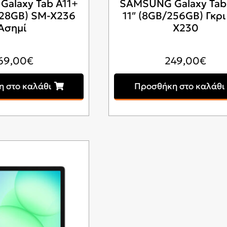
alaxy Tab A11+
SAMSUNG Galaxy Tab
128GB) SM-X236
11″ (8GB/256GB) Γκρ
Ασημί
X230
69,00
€
249,00
€
 στο καλάθι
Προσθήκη στο καλάθι