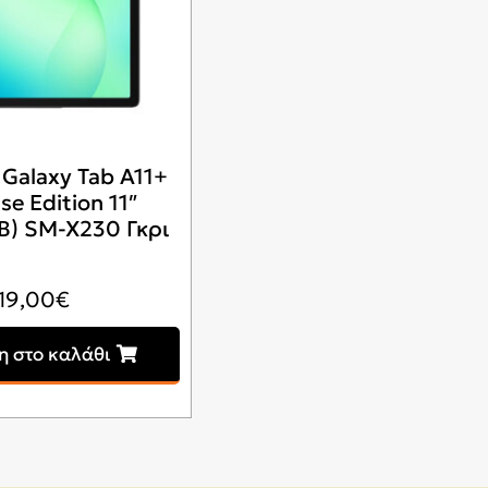
alaxy Tab A11+
se Edition 11″
B) SM-X230 Γκρι
19,00
€
 στο καλάθι