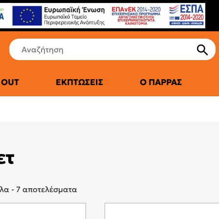
 OUT
ΕΚΠΤΏΣΕΙΣ
Ο ΠΑΡΡΆΣ
ετ
 ΠΑΤΊΝΙΑ
ΑΚΆ
ΞΥΠΝΗΤΉΡΙΑ
λα - 7 αποτελέσματα
HES & ACTIVITY TRACHERS