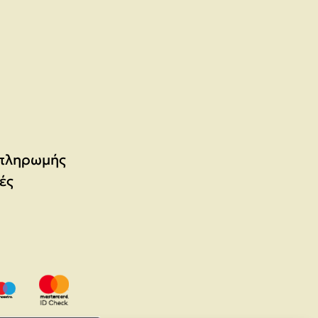
 πληρωμής
ές