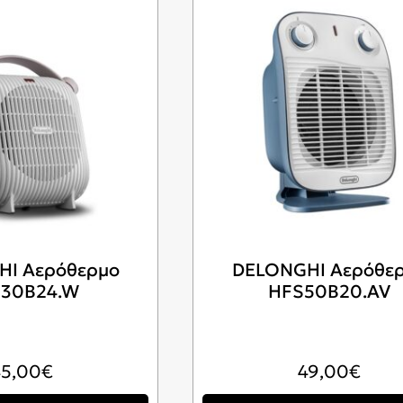
HI Αερόθερμο
DELONGHI Αερόθε
30B24.W
HFS50B20.AV
45,00
€
49,00
€