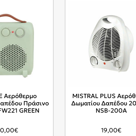
 Αερόθερμο
MISTRAL PLUS Αερόθ
Δαπέδου Πράσινο
Δωματίου Δαπέδου 
FW221 GREEN
NSB-200A
30,00
€
19,00
€