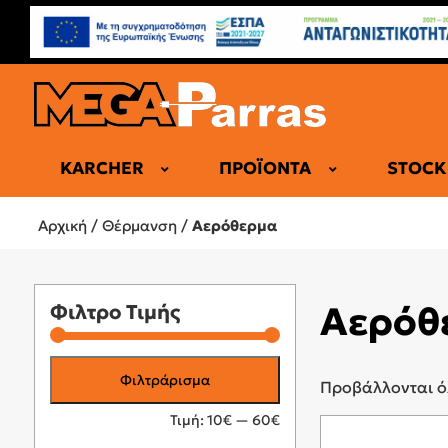
KARCHER
ΠΡΟΪΌΝΤΑ
STOCK
ΑΝΤΛΙΕΣ Θ
Αρχική
/
Θέρμανση
/
Αερόθερμα
ΑΕΡΌΘΕΡ
ΗΛΕΚΤΡΙΚΈ
ΘΕΡΜΟΠΟ
Αερόθ
Φιλτρο Τιμής
ΚΑΛΟΡΙΦΈΡ
ΕΠΑΓΓΕΛΜ
Ελάχιστη
Μέγιστη
Φιλτράρισμα
Προβάλλονται ό
τιμή
τιμή
Τιμή:
10€
—
60€