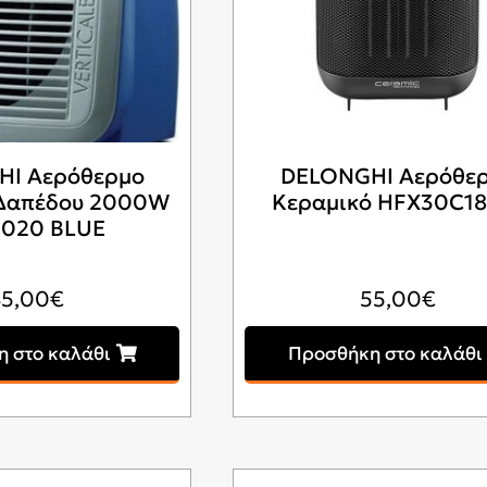
HI Αερόθερμο
DELONGHI Αερόθε
 Δαπέδου 2000W
Κεραμικό HFX30C18
1020 BLUE
45,00
€
55,00
€
 στο καλάθι
Προσθήκη στο καλάθι