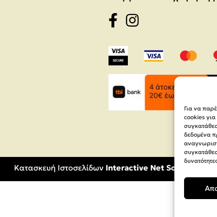
Για να παρ
cookies γι
συγκατάθεση
δεδομένα π
αναγνωριστ
συγκατάθεσ
δυνατότητες
Κατασκευή Ιστοσελίδων
Interactive Net Solutions
Απ