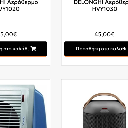
HI Αερόθερμο
DELONGHI Αερόθε
VY1020
HVY1030
45,00
€
45,00
€
 στο καλάθι
Προσθήκη στο καλάθι