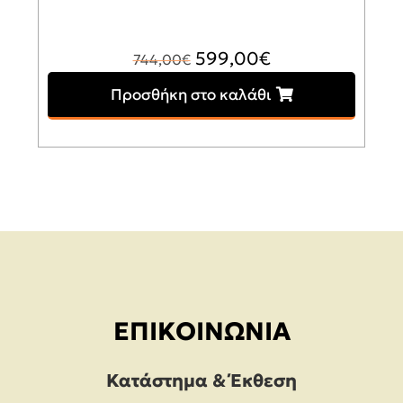
Original
Η
599,00
€
744,00
€
price
τρέχουσα
Προσθήκη στο καλάθι
was:
τιμή
744,00€.
είναι:
599,00€.
ΕΠΙΚΟΙΝΩΝΊΑ
Κατάστημα & Έκθεση