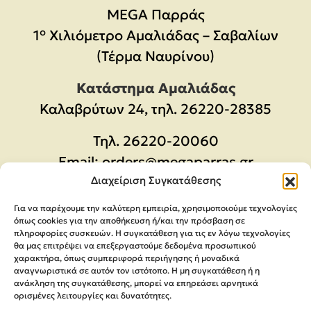
MEGA Παρράς
1° Χιλιόμετρο Αμαλιάδας – Σαβαλίων
(Τέρμα Ναυρίνου)
Κατάστημα Αμαλιάδας
Καλαβρύτων 24, τηλ. 26220-28385
Τηλ.
26220-20060
Email:
orders@megaparras.gr
Διαχείριση Συγκατάθεσης
ΠΛΗΡΟΦΟΡΊΕΣ
Για να παρέχουμε την καλύτερη εμπειρία, χρησιμοποιούμε τεχνολογίες
όπως cookies για την αποθήκευση ή/και την πρόσβαση σε
πληροφορίες συσκευών. Η συγκατάθεση για τις εν λόγω τεχνολογίες
Πολιτική Απορρήτου
θα μας επιτρέψει να επεξεργαστούμε δεδομένα προσωπικού
χαρακτήρα, όπως συμπεριφορά περιήγησης ή μοναδικά
Όροι Χρήσης
αναγνωριστικά σε αυτόν τον ιστότοπο. Η μη συγκατάθεση ή η
Μέθοδοι Αποστολής & πληρωμής
ανάκληση της συγκατάθεσης, μπορεί να επηρεάσει αρνητικά
ορισμένες λειτουργίες και δυνατότητες.
Ακυρώσεις & Επιστροφές