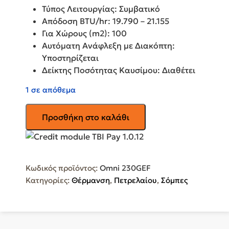
was:
τιμή
Τύπος Λειτουργίας:
Συμβατικό
439,00€.
είναι:
Απόδοση BTU/hr:
19.790 – 21.155
349,00€.
Για Χώρους (m2):
100
Αυτόματη Ανάφλεξη με Διακόπτη:
Υποστηρίζεται
Δείκτης Ποσότητας Καυσίμου:
Διαθέτει
1 σε απόθεμα
KEROSUN
Προσθήκη στο καλάθι
Θερμάστρα
Πετρελαίου
OMNI
230G
Κωδικός προϊόντος:
Omni 230GEF
ποσότητα
Κατηγορίες:
Θέρμανση
,
Πετρελαίου
,
Σόμπες