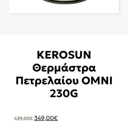
KEROSUN
Θερμάστρα
Πετρελαίου OMNI
230G
Original
Η
349,00
€
439,00
€
price
τρέχουσα