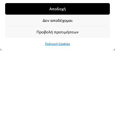
Φόρμα Υπαναχώρησης
Αποδοχή
Δεν αποδέχομαι
Προβολή προτιμήσεων
Πολιτική Cookies
Copyright 2026,
MEGA Parras
Κατασκευή Ιστοσελίδων
Interactive Net Solutions