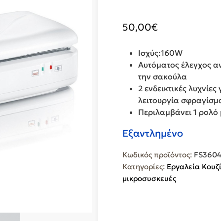
50,00
€
Ισχύς:160W
Αυτόματος έλεγχος α
την σακούλα
2 ενδεικτικές λυχνίε
λειτουργία σφραγίσμ
Περιλαμβάνει 1 ρολό 
Εξαντλημένο
Κωδικός προϊόντος:
FS360
Κατηγορίες:
Εργαλεία Κουζ
μικροσυσκευές