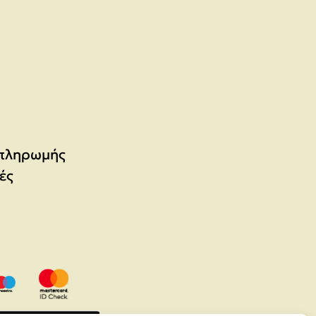
 πληρωμής
ές