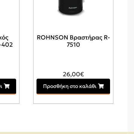
κός
ROHNSON Βραστήρας R-
-402
7510
26,00
€
ι
Προσθήκη στο καλάθι