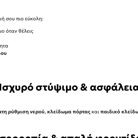
ή σου πιο εύκολη:
μο όταν θέλεις
τητα
δου
Ισχυρό στύψιμο & ασφάλει
ατη ρύθμιση νερού
,
κλείδωμα πόρτας
και
παιδικό κλείδ