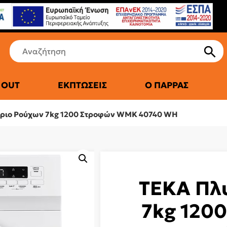
 OUT
ΕΚΠΤΏΣΕΙΣ
Ο ΠΑΡΡΆΣ
ΤΙΚΆ ΨΥΓΕΊΑ
ριο Ρούχων 7kg 1200 Στροφών WMK 40740 WH
ΤΕΚΑ Πλ
7kg 120