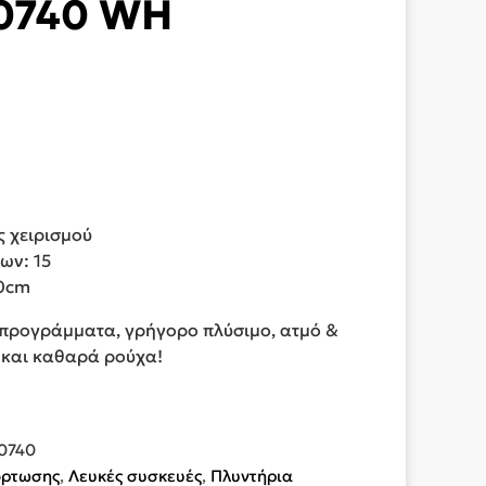
0740 WH
ς χειρισμού
ων: 15
60cm
5 προγράμματα, γρήγορο πλύσιμο, ατμό &
 και καθαρά ρούχα!
0740
όρτωσης
,
Λευκές συσκευές
,
Πλυντήρια