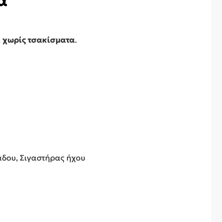
α
 χωρίς τσακίσματα
.
άδου, Σιγαστήρας ήχου