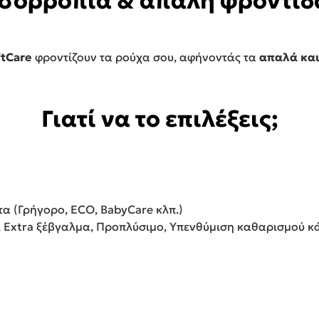
Ισορροπία & απαλή φροντίδ
ftCare
φροντίζουν τα ρούχα σου, αφήνοντάς τα
απαλά και
Γιατί να το επιλέξεις;
α (Γρήγορο, ECO, BabyCare κλπ.)
 Extra ξέβγαλμα, Προπλύσιμο, Υπενθύμιση καθαρισμού κ