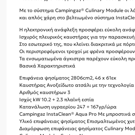
Με το σύστημα Campingaz® Culinary Module οι λά
και απλός χάρη στο βελτιωμένο σύστημα InstaCl
Η ηλεκτρονική ανάφλεξη προσφέρει εύκολη ανά
Ισχυρός πλευρικός καυστήρας για την παρασκευή
Στο εσωτερικό της, που κλείνει διακριτικά με πόρ
Οι περιστρεφόμενοι τροχοί με φρένα προσφέρουν 
Τα ενσωματωμένα άγκιστρα παρέχουν εύκολη πρ
Βασικά Χαρακτηριστικά
Επιφάνεια ψησίματος 2806cm2, 46 x 61εκ
Καυστήρας Ανοξείδωτο ατσάλι με την τεχνολογία
Αριθμός καυστήρων 3
Ισχύς kW 10.2 + 2.3 πλαϊνή εστία
Κατανάλωση υγραερίου 247 + 167γρ/ώρα
Campingaz InstaClean® Aqua Pro Με μπροστινά σ
Υλικό επιφάνειας ψησίματος Επισμαλτωμένος χυ
Διαμόρφωση επιφάνειας ψησίματος Culinary Mod