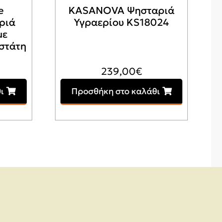
e
KASANOVA Ψησταριά
ριά
Υγραερίου KS18024
με
στάτη
239,00
€
ι
Προσθήκη στο καλάθι