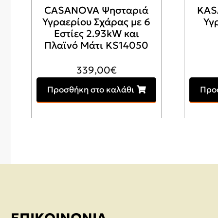
CASANOVA Ψησταριά
KAS
Υγραερίου Σχάρας με 6
Υγ
Εστίες 2.93kW και
Πλαϊνό Μάτι KS14050
339,00
€
Προσθήκη στο καλάθι
Προ