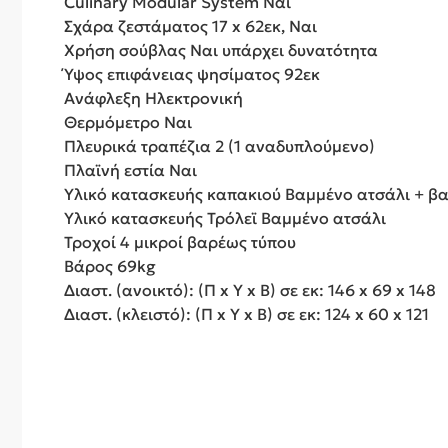
Culinary Modular System Ναι
Σχάρα ζεστάματος 17 x 62εκ, Ναι
Χρήση σούβλας Ναι υπάρχει δυνατότητα
Ύψος επιφάνειας ψησίματος 92εκ
Ανάφλεξη Ηλεκτρονική
Θερμόμετρο Ναι
Πλευρικά τραπέζια 2 (1 αναδυπλούμενο)
Πλαϊνή εστία Ναι
Υλικό κατασκευής καπακιού Βαμμένο ατσάλι + β
Υλικό κατασκευής Τρόλεϊ Βαμμένο ατσάλι
Τροχοί 4 μικροί βαρέως τύπου
Βάρος 69kg
Διαστ. (ανοικτό): (Π x Υ x Β) σε εκ: 146 x 69 x 148
Διαστ. (κλειστό): (Π x Υ x Β) σε εκ: 124 x 60 x 121