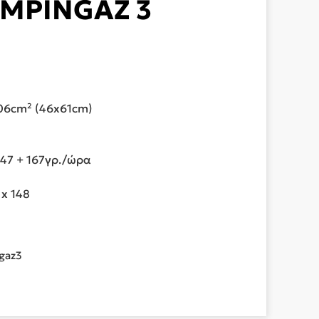
AMPINGAZ 3
06cm² (46x61cm)
47 + 167γρ./ώρα
 x 148
gaz3