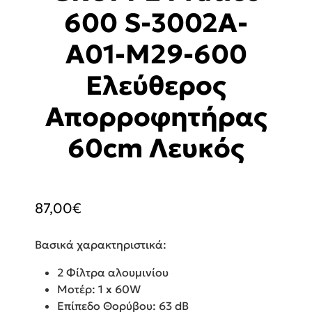
600 S-3002A-
A01-M29-600
Ελεύθερος
Απορροφητήρας
60cm Λευκός
87,00
€
Βασικά χαρακτηριστικά:
2 Φίλτρα αλουμινίου
Μοτέρ: 1 x 60W
Επίπεδο Θορύβου: 63 dB