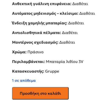
Ανθεκτική γυάλινη επιφάνεια:
Διαθέτει
Αυτόματος μηδενισμός – κλείσιμο:
Διαθέτει
Ένδειξη χαμηλής μπαταρίας:
Διαθέτει
Αντιολισθητικά πέλματα:
Διαθέτει
Μοντέρνος σχεδιασμός:
Διαθέτει
Χρώμα:
Πράσινο
Περιλαμβάνεται:
Μπαταρία λιθίου 3V
Κατασκευαστής:
Gruppe
1 σε απόθεμα
GRUPPE
Προσθήκη στο καλάθι
Ψηφιακή
Ζυγαριά
σε