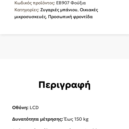
Κωδικός προϊόντος:
EB907 Φούξια
Ροζ
Κατηγορίες:
Ζυγαριές μπάνιου
,
Οικιακές
χρώμα
μικροσυσκευές
,
Προσωπική φροντίδα
EB907
Φούξια
ποσότητα
Περιγραφή
Οθόνη:
LCD
Δυνατότητα μέτρησης:
Έως 150 kg