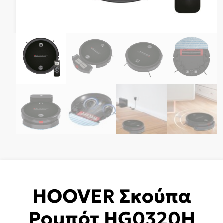
HOOVER Σκούπα
Ρομπότ HG0320H