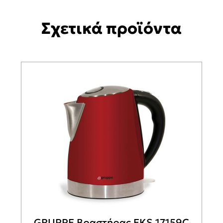
Σχετικά προϊόντα
GRUPPE Βραστήρας EKS 17159C