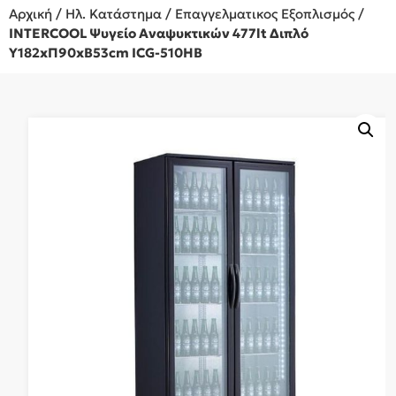
Αρχική
/
Ηλ. Κατάστημα
/
Επαγγελματικος Εξοπλισμός
/
INTERCOOL Ψυγείο Αναψυκτικών 477lt Διπλό
Υ182xΠ90xΒ53cm ICG-510HB