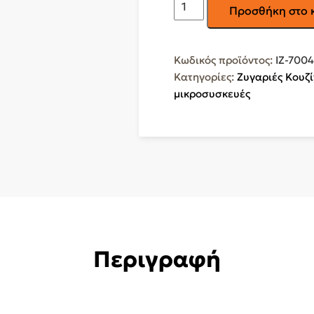
IZZY
Προσθήκη στο 
Ψηφιακή
Ζυγαριά
Κουζίνας
Κωδικός προϊόντος:
IZ-700
IZ-
Κατηγορίες:
Ζυγαριές Κουζ
7004
μικροσυσκευές
La
Crema
ποσότητα
Περιγραφή