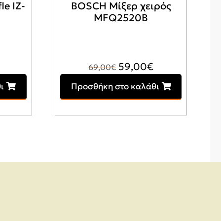
le IZ-
BOSCH Μίξερ χειρός
MFQ2520B
Original
Η
59,00
€
69,00
€
price
τρέχουσα
ι
Προσθήκη στο καλάθι
was:
τιμή
69,00€.
είναι:
59,00€.