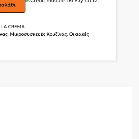
καλάθι
4 LA CREMA
ίνας
,
Μικροσυσκευές Κουζίνας
,
Οικιακές