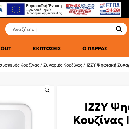
 OUT
ΕΚΠΤΏΣΕΙΣ
Ο ΠΑΡΡΆΣ
ΤΙΚΆ ΨΥΓΕΊΑ
συσκευές Κουζίνας
/
Ζυγαριές Κουζίνας
/
IZZY Ψηφιακή Ζυγαρ
IZZY Ψη
Κουζίνας 