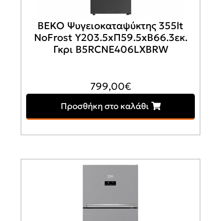
BEKO Ψυγειοκαταψύκτης 355lt
NoFrost Υ203.5xΠ59.5xΒ66.3εκ.
Γκρι B5RCNE406LXBRW
799,00
€
Προσθήκη στο καλάθι