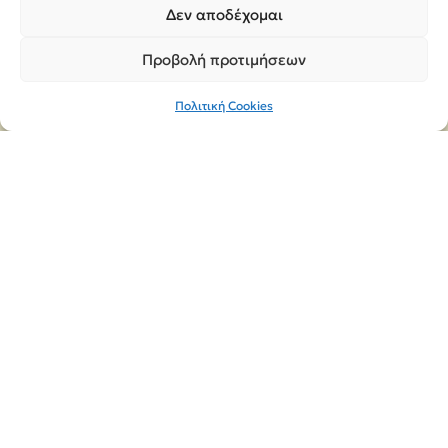
Δεν αποδέχομαι
Προβολή προτιμήσεων
Πολιτική Cookies
Copyright 2026,
MEGA Parras
Κατασκευή Ιστοσελίδων
Interactive Net Solutions