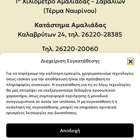
1° Χιλιόμετρο Αμαλιάδας – Σαβαλίων
(Τέρμα Ναυρίνου)
Κατάστημα Αμαλιάδας
Καλαβρύτων 24, τηλ. 26220-28385
Τηλ.
26220-20060
Email:
orders@megaparras.gr
Διαχείριση Συγκατάθεσης
Για να παρέχουμε την καλύτερη εμπειρία, χρησιμοποιούμε τεχνολογίες
ΠΛΗΡΟΦΟΡΊΕΣ
όπως cookies για την αποθήκευση ή/και την πρόσβαση σε
πληροφορίες συσκευών. Η συγκατάθεση για τις εν λόγω τεχνολογίες
θα μας επιτρέψει να επεξεργαστούμε δεδομένα προσωπικού
Πολιτική Απορρήτου
χαρακτήρα, όπως συμπεριφορά περιήγησης ή μοναδικά
αναγνωριστικά σε αυτόν τον ιστότοπο. Η μη συγκατάθεση ή η
Όροι Χρήσης
ανάκληση της συγκατάθεσης, μπορεί να επηρεάσει αρνητικά
Μέθοδοι Αποστολής & πληρωμής
ορισμένες λειτουργίες και δυνατότητες.
Ακυρώσεις & Επιστροφές
Αποδοχή
Φόρμα Υπαναχώρησης