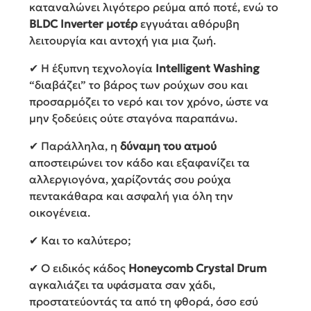
καταναλώνει λιγότερο ρεύμα από ποτέ, ενώ το
BLDC Inverter μοτέρ
εγγυάται αθόρυβη
λειτουργία και αντοχή για μια ζωή.
✔ Η έξυπνη τεχνολογία
Intelligent Washing
“διαβάζει” το βάρος των ρούχων σου και
προσαρμόζει το νερό και τον χρόνο, ώστε να
μην ξοδεύεις ούτε σταγόνα παραπάνω.
✔ Παράλληλα, η
δύναμη του ατμού
αποστειρώνει τον κάδο και εξαφανίζει τα
αλλεργιογόνα, χαρίζοντάς σου ρούχα
πεντακάθαρα και ασφαλή για όλη την
οικογένεια.
✔ Και το καλύτερο;
✔ Ο ειδικός κάδος
Honeycomb Crystal Drum
αγκαλιάζει τα υφάσματα σαν χάδι,
προστατεύοντάς τα από τη φθορά, όσο εσύ