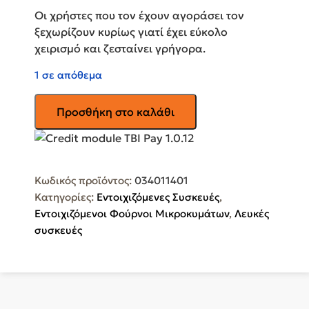
Οι χρήστες που τον έχουν αγοράσει τον
ξεχωρίζουν κυρίως γιατί έχει εύκολο
χειρισμό και ζεσταίνει γρήγορα.
1 σε απόθεμα
PYRAMIS
Προσθήκη στο καλάθι
30
Εντοιχιζόμενος
Φούρνος
Μικροκυμάτων
Κωδικός προϊόντος:
034011401
με
Κατηγορίες:
Εντοιχιζόμενες Συσκευές
,
Grill
Εντοιχιζόμενοι Φούρνοι Μικροκυμάτων
,
Λευκές
23lt
συσκευές
Μαύρος
034011401
ποσότητα