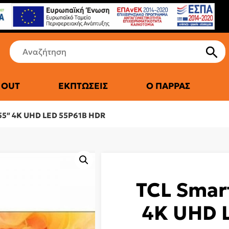
 OUT
ΕΚΠΤΏΣΕΙΣ
Ο ΠΑΡΡΆΣ
ΤΙΚΆ ΨΥΓΕΊΑ
55″ 4K UHD LED 55P61B HDR
TCL Smar
4K UHD 