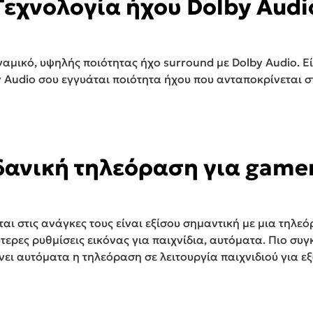
Τεχνολογία ήχου Dolby Audi
αμικό, υψηλής ποιότητας ήχο surround με Dolby Audio. Εί
y Audio σου εγγυάται ποιότητα ήχου που ανταποκρίνεται σ
δανική τηλεόραση για game
αι στις ανάγκες τους είναι εξίσου σημαντική με μια τηλεό
τερες ρυθμίσεις εικόνας για παιχνίδια, αυτόματα. Πιο συ
ει αυτόματα η τηλεόραση σε λειτουργία παιχνιδιού για ε