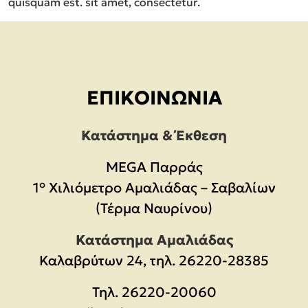
quisquam est. sit amet, consectetur.
ΕΠΙΚΟΙΝΩΝΊΑ
Κατάστημα & Έκθεση
MEGA Παρράς
1° Χιλιόμετρο Αμαλιάδας – Σαβαλίων
(Τέρμα Ναυρίνου)
Κατάστημα Αμαλιάδας
Καλαβρύτων 24, τηλ. 26220-28385
Τηλ.
26220-20060