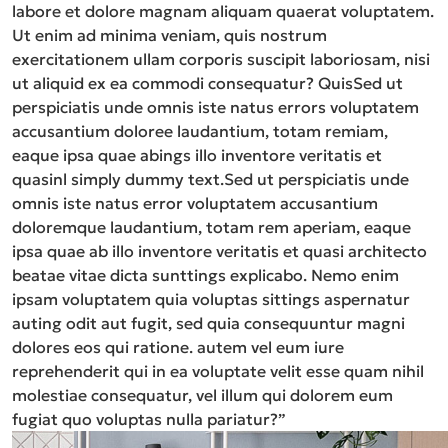
labore et dolore magnam aliquam quaerat voluptatem.
Ut enim ad minima veniam, quis nostrum
exercitationem ullam corporis suscipit laboriosam, nisi
ut aliquid ex ea commodi consequatur? QuisSed ut
perspiciatis unde omnis iste natus errors voluptatem
accusantium doloree laudantium, totam remiam,
eaque ipsa quae abings illo inventore veritatis et
quasinl simply dummy text.Sed ut perspiciatis unde
omnis iste natus error voluptatem accusantium
doloremque laudantium, totam rem aperiam, eaque
ipsa quae ab illo inventore veritatis et quasi architecto
beatae vitae dicta sunttings explicabo. Nemo enim
ipsam voluptatem quia voluptas sittings aspernatur
auting odit aut fugit, sed quia consequuntur magni
dolores eos qui ratione. autem vel eum iure
reprehenderit qui in ea voluptate velit esse quam nihil
molestiae consequatur, vel illum qui dolorem eum
fugiat quo voluptas nulla pariatur?”