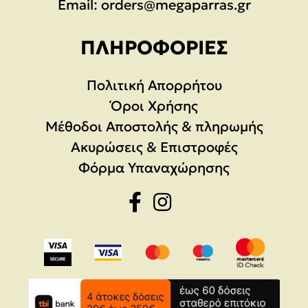
Email:
orders@megaparras.gr
ΠΛΗΡΟΦΟΡΊΕΣ
Πολιτική Απορρήτου
Όροι Χρήσης
Μέθοδοι Αποστολής & πληρωμής
Ακυρώσεις & Επιστροφές
Φόρμα Υπαναχώρησης