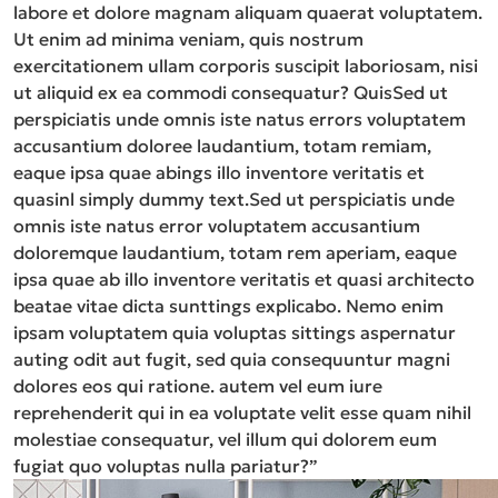
labore et dolore magnam aliquam quaerat voluptatem.
Ut enim ad minima veniam, quis nostrum
exercitationem ullam corporis suscipit laboriosam, nisi
ut aliquid ex ea commodi consequatur? QuisSed ut
perspiciatis unde omnis iste natus errors voluptatem
accusantium doloree laudantium, totam remiam,
eaque ipsa quae abings illo inventore veritatis et
quasinl simply dummy text.Sed ut perspiciatis unde
omnis iste natus error voluptatem accusantium
doloremque laudantium, totam rem aperiam, eaque
ipsa quae ab illo inventore veritatis et quasi architecto
beatae vitae dicta sunttings explicabo. Nemo enim
ipsam voluptatem quia voluptas sittings aspernatur
auting odit aut fugit, sed quia consequuntur magni
dolores eos qui ratione. autem vel eum iure
reprehenderit qui in ea voluptate velit esse quam nihil
molestiae consequatur, vel illum qui dolorem eum
fugiat quo voluptas nulla pariatur?”