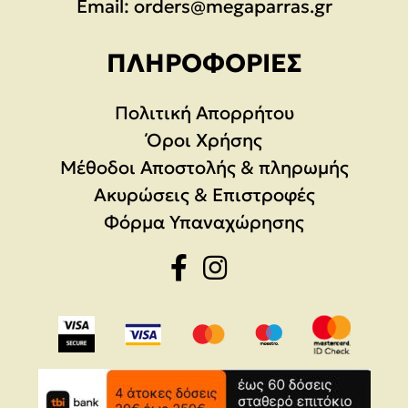
Email:
orders@megaparras.gr
ΠΛΗΡΟΦΟΡΊΕΣ
Πολιτική Απορρήτου
Όροι Χρήσης
Μέθοδοι Αποστολής & πληρωμής
Ακυρώσεις & Επιστροφές
Φόρμα Υπαναχώρησης