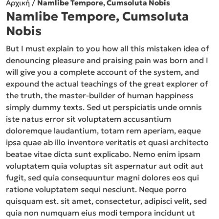
Αρχική
/
Namlibe Tempore, Cumsoluta Nobis
Namlibe Tempore, Cumsoluta
Nobis
But I must explain to you how all this mistaken idea of
denouncing pleasure and praising pain was born and I
will give you a complete account of the system, and
expound the actual teachings of the great explorer of
the truth, the master-builder of human happiness
simply dummy texts. Sed ut perspiciatis unde omnis
iste natus error sit voluptatem accusantium
doloremque laudantium, totam rem aperiam, eaque
ipsa quae ab illo inventore veritatis et quasi architecto
beatae vitae dicta sunt explicabo. Nemo enim ipsam
voluptatem quia voluptas sit aspernatur aut odit aut
fugit, sed quia consequuntur magni dolores eos qui
ratione voluptatem sequi nesciunt. Neque porro
quisquam est. sit amet, consectetur, adipisci velit, sed
quia non numquam eius modi tempora incidunt ut