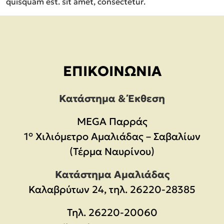
quisquam est. sit amet, consectetur.
ΕΠΙΚΟΙΝΩΝΊΑ
Κατάστημα & Έκθεση
MEGA Παρράς
1° Χιλιόμετρο Αμαλιάδας – Σαβαλίων
(Τέρμα Ναυρίνου)
Κατάστημα Αμαλιάδας
Καλαβρύτων 24, τηλ. 26220-28385
Τηλ.
26220-20060