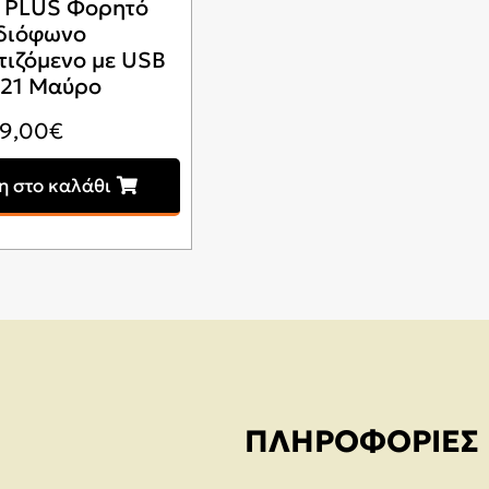
 PLUS Φορητό
διόφωνο
ιζόμενο με USB
521 Μαύρο
19,00
€
 στο καλάθι
ΠΛΗΡΟΦΟΡΊΕΣ