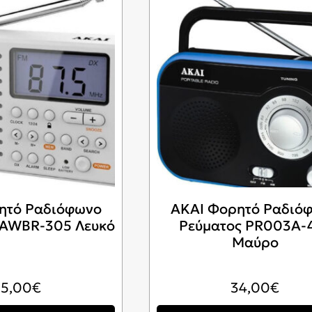
ητό Ραδιόφωνο
AKAI Φορητό Ραδιό
 AWBR-305 Λευκό
Ρεύματος PR003A-
Μαύρο
25,00
€
34,00
€