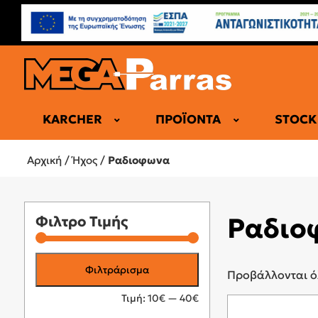
KARCHER
ΠΡΟΪΌΝΤΑ
STOCK
ΕΠΑΓΓΕΛΜΑ
Αρχική
/
Ήχος
/
Ραδιοφωνα
Ραδιο
Φιλτρο Τιμής
Ελάχιστη
Μέγιστη
Φιλτράρισμα
Προβάλλονται ό
τιμή
τιμή
Τιμή:
10€
—
40€