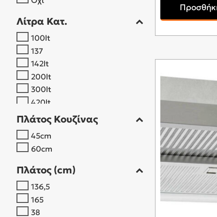
KORTING
Προσθήκη
LG
Λίτρα Κατ.
LIEBHERR
100lt
MAIDTEC
137
MIELE
142lt
MORRIS
200lt
MUHLER
300lt
NEFF
420lt
OMNYS
Πλάτος Κουζίνας
PHILCO
PITSOS
45cm
PRINCESS
60cm
PYRAMIS
Πλάτος (cm)
ROBIN
SAMSUNG
136,5
SHARP
165
SIEMENS
38