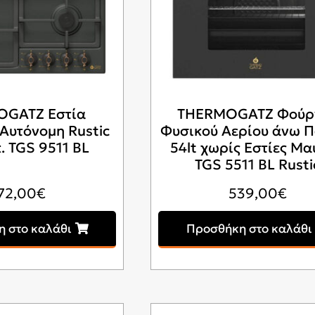
GATZ Εστία
THERMOGATZ Φούρ
Αυτόνομη Rustic
Φυσικού Αερίου άνω 
. TGS 9511 BL
54lt χωρίς Εστίες Μ
TGS 5511 BL Rusti
72,00
€
539,00
€
 στο καλάθι
Προσθήκη στο καλάθι