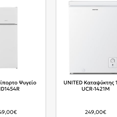
ίπορτο Ψυγείο
UNITED Καταψύκτης 1
D1454R
UCR-1421M
49,00
€
249,00
€