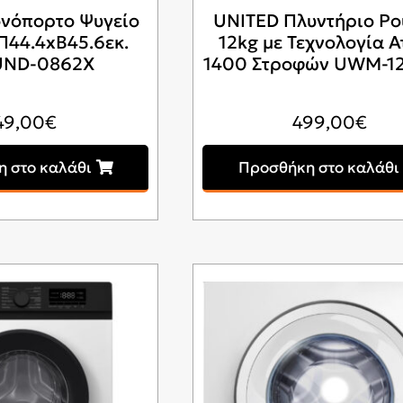
νόπορτο Ψυγείο
UNITED Πλυντήριο Ρ
Π44.4xΒ45.6εκ.
12kg με Τεχνολογία 
 UND-0862X
1400 Στροφών UWM-1
49,00
€
499,00
€
 στο καλάθι
Προσθήκη στο καλάθι