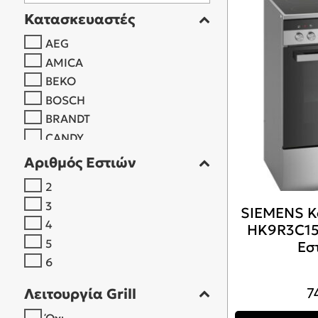
ΠΛΥΝΤΉΡΙΑ
Κατασκευαστές
ΠΛΥΝΤΉΡΙΑ
AEG
ΣΤΕΓΝΩΤΉΡ
AMICA
BEKO
BOSCH
BRANDT
CANDY
CARAD
Αριθμός Εστιών
DAVOLINE
2
ELECTROLUX
3
SIEMENS Κ
ESKIMO
4
HK9R3C15
FABER
5
Εστ
FEDERAL
6
GORENJE
GRUPPE
7
Λειτουργία Grill
INVENTOR
Όχι