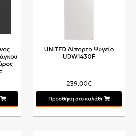
νος
UNITED Δίπορτο Ψυγείο
Πάγκου
UDW1430F
αύρος
c
239,00
€
Προσθήκη στο καλάθι