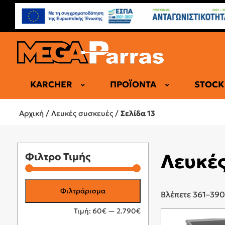
KARCHER
ΠΡΟΪΌΝΤΑ
STOCK
ΑΠΟΡΡΟΦΗ
Αρχική
/
Λευκές συσκευές
/
Σελίδα 13
ΕΛΕΎΘΕΡΟΙ
ΚΑΜΙΝΆΔΕΣ
Λευκέ
Φιλτρο Τιμής
ΝΗΣΊΔΑ/Ο
ΠΤΥΣΣΌΜΕ
ΣΥΡΌΜΕΝΟ
Ελάχιστη
Μέγιστη
Φιλτράρισμα
Βλέπετε 361–39
τιμή
τιμή
Τιμή:
60€
—
2.790€
ΨΥΓΕΙΟΚΑ