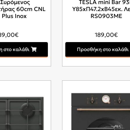
 Συρόμενος
TESLA mini Bar 93
τήρας 60cm CNL
Υ85xΠ47.2xΒ45εκ. Λ
 Plus Inox
RS0903ME
89,00
€
189,00
€
 στο καλάθι
Προσθήκη στο καλάθι