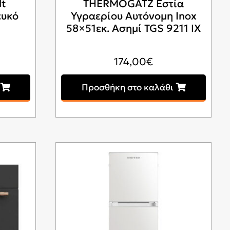
lt
THERMOGATZ Εστία
ευκό
Υγραερίου Αυτόνομη Inox
58×51εκ. Ασημί TGS 9211 IX
174,00
€
Προσθήκη στο καλάθι