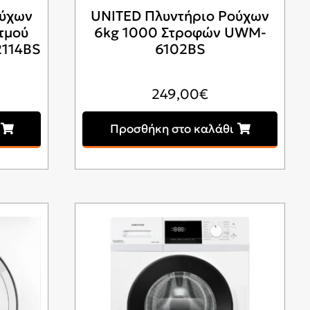
ούχων
UNITED Πλυντήριο Ρούχων
Ατμού
6kg 1000 Στροφών UWM-
2114BS
6102BS
249,00
€
Προσθήκη στο καλάθι