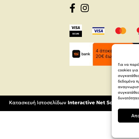
Για να παρ
cookies γι
συγκατάθεση
δεδομένα π
αναγνωριστ
συγκατάθεσ
δυνατότητες
Κατασκευή Ιστοσελίδων
Interactive Net Solutions
Απ