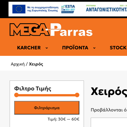
KARCHER
ΠΡΟΪΌΝΤΑ
STOCK
ΕΠΑΓΓΕΛΜΑ
Αρχική
/
Χειρός
Χειρό
Φιλτρο Τιμής
Ελάχιστη
Μέγιστη
Φιλτράρισμα
Προβάλλονται ό
τιμή
τιμή
Τιμή:
30€
—
60€