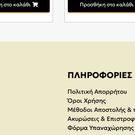
 στο καλάθι
Προσθήκη στο καλάθι
was:
τιμή
69,00€.
είναι:
59,00€.
ΠΛΗΡΟΦΟΡΊΕΣ
Πολιτική Απορρήτου
Όροι Χρήσης
Μέθοδοι Αποστολής &
Ακυρώσεις & Επιστροφ
Φόρμα Υπαναχώρησης