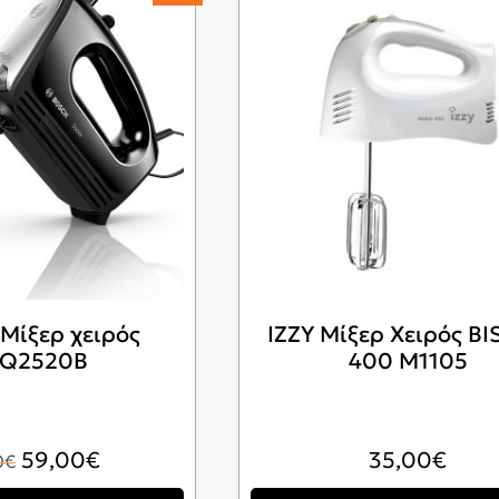
Μίξερ χειρός
IZZY Μίξερ Χειρός B
Q2520B
400 M1105
Original
Η
59,00
€
35,00
€
0
€
price
τρέχουσα