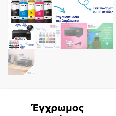
Έγχρωμoς