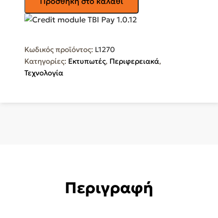
Προσθήκη στο καλάθι
Εκτυπωτής
Epson
Ecotank
L1270
Κωδικός προϊόντος:
L1270
Inkjet
Κατηγορίες:
Εκτυπωτές
,
Περιφερειακά
,
με
Τεχνολογία
WiFi
και
Mobile
Print
ποσότητα
Περιγραφή