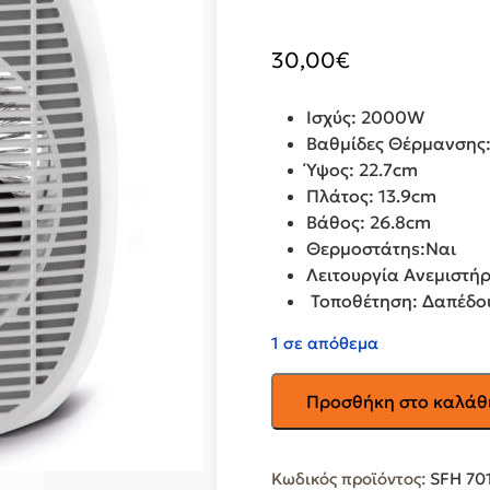
30,00
€
Ισχύς: 2000W
Βαθμίδες Θέρμανσης:
Ύψος: 22.7cm
Πλάτος: 13.9cm
Βάθος: 26.8cm
Θερμοστάτηs:Ναι
Λειτουργία Ανεμιστήρ
Τοποθέτηση: Δαπέδου
1 σε απόθεμα
SENCOR
Προσθήκη στο καλάθ
Αερόθερμο
Δαπέδου
SFH
Κωδικός προϊόντος:
SFH 7