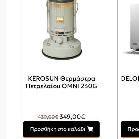
KEROSUN Θερμάστρα
DELO
Πετρελαίου OMNI 230G
Original
Η
349,00
€
439,00
€
price
τρέχουσα
Προσθήκη στο καλάθι
Προ
was:
τιμή