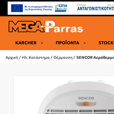
KARCHER
ΠΡΟΪΌΝΤΑ
STOCK
ΕΠΑΓΓΕΛΜΑ
Αρχική
/
Ηλ. Κατάστημα
/
Θέρμανση
/
SENCOR Αερόθερμο