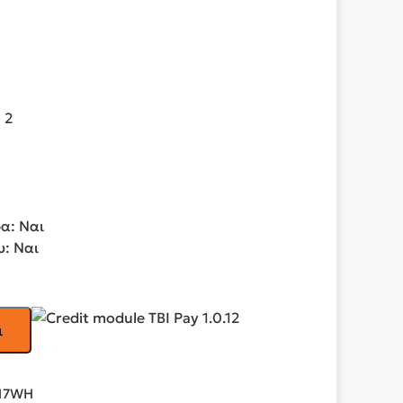
 2
α: Ναι
: Ναι
ι
017WH