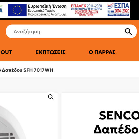
 OUT
ΕΚΠΤΏΣΕΙΣ
Ο ΠΑΡΡΆΣ
ΤΙΚΆ ΨΥΓΕΊΑ
 Δαπέδου SFH 7017WH
SENCO
Δαπέδο