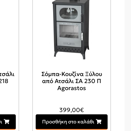
τσάλι
Σόμπα-Κουζίνα Ξύλου
218
από Ατσάλι ΣΑ 230 Π
Agorastos
399,00
€
ι
Προσθήκη στο καλάθι