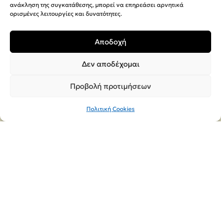
ανάκληση της συγκατάθεσης, μπορεί να επηρεάσει αρνητικά
ορισμένες λειτουργίες και δυνατότητες.
ΕΠΙΚΟΙΝΩΝΊΑ
Αποδοχή
Δεν αποδέχομαι
Κατάστημα & Έκθεση
Προβολή προτιμήσεων
MEGA Παρράς
1° Χιλιόμετρο Αμαλιάδας – Σαβαλίων
Πολιτική Cookies
(Τέρμα Ναυρίνου)
Κατάστημα Αμαλιάδας
Καλαβρύτων 24, τηλ. 26220-28385
Τηλ.
26220-20060
Email:
orders@megaparras.gr