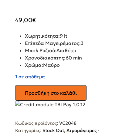
49,00
€
Χωρητικότητα:
9 lt
Επίπεδα Μαγειρέματος:
3
Μπολ Ρυζιού:
Διαθέτει
Χρονοδιακόπτης:6
0 min
Χρώμα:
Μαύρο
1 σε απόθεμα
TEFAL
Προσθήκη στο καλάθι
Ατμομάγειρας
Ultracompact
VC2048
ποσότητα
Κωδικός προϊόντος:
VC2048
Κατηγορίες:
Stock Out
,
Ατμομάγειρες -