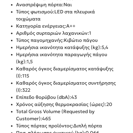
Αναστρέψιμη πόρτα:Ναι
Τύπος φωτισμού:LED στα πλευρικά
τοιχώματα
Κατηγορία ενέργειας:Α++
Αριθμός συρταριών λαχανικών:1
Τύπος παγομηχανής:Κιβώτιο πάγου
Ημερήσια ικανότητα κατάψυξης (kg):5,4
Ημερήσια ικανότητα παραγωγής πάγου
(kg):1,5
Καθαρός όγκος διαμερίσματος κατάψυξης
(l):115
Καθαρός όγκος διαμερίσματος συντήρησης
(l):322
Επίπεδο θορύβου (dbA):43
Χρόνος αύξησης θερμοκρασίας (ώρες):20
Total Gross Volume (Requested by
Customer):465
Τύπος πόρτας προϊόντος:Διπλή πόρτα
Ποσ. πλήρωσης ψυκτικού (kg):0,066