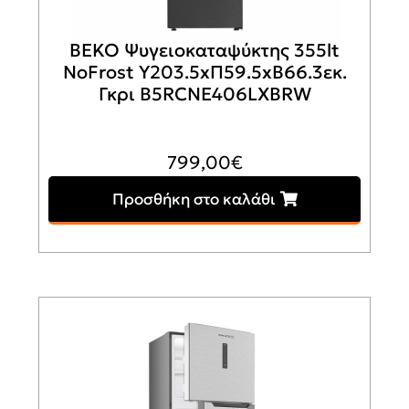
BEKO Ψυγειοκαταψύκτης 355lt
NoFrost Υ203.5xΠ59.5xΒ66.3εκ.
Γκρι B5RCNE406LXBRW
799,00
€
Προσθήκη στο καλάθι