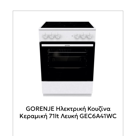
599,00€.
GORENJE Ηλεκτρική Κουζίνα
Κεραμική 71lt Λευκή GEC6A41WC