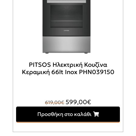
PITSOS Ηλεκτρική Κουζίνα
Κεραμική 66lt Inox PHN039150
Original
Η
599,00
€
619,00
€
price
τρέχουσα
Προσθήκη στο καλάθι
was:
τιμή
619,00€.
είναι: