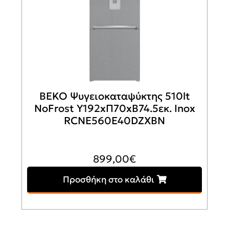
BEKO Ψυγειοκαταψύκτης 510lt
NoFrost Υ192xΠ70xΒ74.5εκ. Inox
RCNE560E40DZXBN
899,00
€
Προσθήκη στο καλάθι