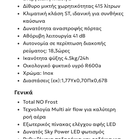
Δίθυρο μικτής χωρητικότητας 415 λίτρων
Κλιματική κλάση ST, ιδανική για συνθήκες
καύσωνα
Δυνατότητα αναστροφής πόρτας
Αθόρυβη λειτουργία 41 dB
Αυτονομία σε περίπτωση διακοπής
ρεύματος: 18,3ώρες
Ικανότητα ψύξης 4.5kg/24h
Οικολογικό ψυκτικό υγρό R600a
Χρώμα: Inox
Διαστάσεις (εκ):1,77Υx0,70Πx0,67Β
Γενικά
Total NO Frost
Τεχνολογία Multi air flow για καλύτερη
ροή αέρα
Εξωτερικός πίνακας ελέγχου αφής LED
Δυνατός Sky Power LED φωτισμός