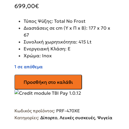
699,00
€
Τύπος Ψύξης: Total No Frost
Διαστάσεις σε cm (Υ x Π x Β): 177 x 70 x
67
Συνολική χωρητικότητα: 415 Lt
Ενεργειακή Κλάση: E
Χρώμα: Inox
1 σε απόθεμα
PHILCO
Προσθήκη στο καλάθι
Δίπορτο
Ψυγείο
PRF-
470XE
Κωδικός προϊόντος:
PRF-470XE
ποσότητα
Κατηγορίες:
Δίπορτο
,
Λευκές συσκευές
,
Ψυγεία