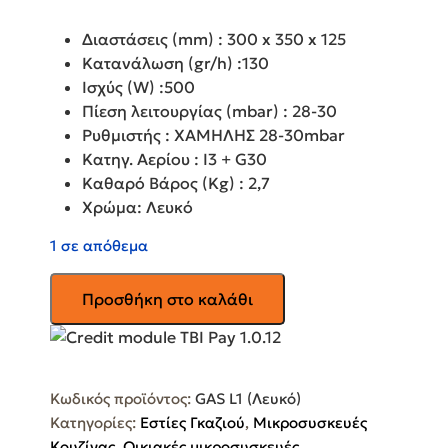
Διαστάσεις (mm) : 300 x 350 x 125
Κατανάλωση (gr/h) :130
Ισχύς (W) :500
Πίεση λειτουργίας (mbar) : 28-30
Ρυθμιστής : ΧΑΜΗΛΗΣ 28-30mbar
Κατηγ. Αερίου : I3 + G30
Καθαρό Βάρος (Kg) : 2,7
Χρώμα: Λευκό
1 σε απόθεμα
Εστία
Προσθήκη στο καλάθι
υγραερίου
χαμηλής
πίεσης
AMINKO
Κωδικός προϊόντος:
GAS L1 (Λευκό)
GAS
Κατηγορίες:
Εστίες Γκαζιού
,
Μικροσυσκευές
L1
Κουζίνας
,
Οικιακές μικροσυσκευές