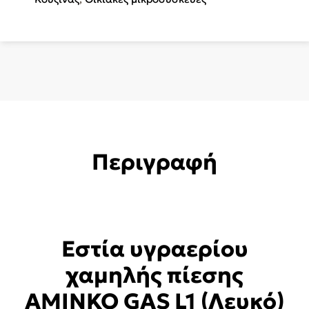
(Λευκό)
ποσότητα
Περιγραφή
Εστία υγραερίου
χαμηλής πίεσης
AMINKO GAS L1 (Λευκό)