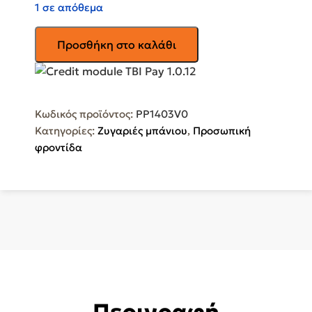
1 σε απόθεμα
TEFAL
Προσθήκη στο καλάθι
Ζυγαριά
Μπάνιου
Premiss
PP1403V0
Κωδικός προϊόντος:
PP1403V0
ποσότητα
Κατηγορίες:
Ζυγαριές μπάνιου
,
Προσωπική
φροντίδα