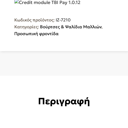
Βούρτσα
Volumizer
Pro
Κωδικός προϊόντος:
IZ-7210
Κεραμική
Κατηγορίες:
Βούρτσες & Ψαλίδια Μαλλιών
,
και
Προσωπική φροντίδα
με
Αέρα
για
Ίσιωμα
IZ-
7210
ποσότητα
Περιγραφή