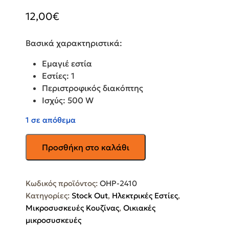
12,00
€
Βασικά χαρακτηριστικά:
Εμαγιέ εστία
Εστίες: 1
Περιστροφικός διακόπτης
Ισχύς: 500 W
1 σε απόθεμα
OSIO
Προσθήκη στο καλάθι
Ηλεκτρική
Επιτραπέζια
Εστία
Κωδικός προϊόντος:
OHP-2410
Εμαγιέ
Κατηγορίες:
Stock Out
,
Ηλεκτρικές Εστίες
,
Μονή
Μικροσυσκευές Κουζίνας
,
Οικιακές
Inox
μικροσυσκευές
OHP-