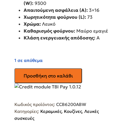
(W):
9300
Απαιτούμενη ασφάλεια (A):
3×16
Χωρητικότητα φούρνου (L):
73
Χρώμα:
Λευκό
Καθαρισμός φούρνου:
Μαύρο εμαγιέ
Κλάση ενεργειακής απόδοσης:
A
1 σε απόθεμα
AEG
Προσθήκη στο καλάθι
Ηλεκτρική
Κουζίνα
Κεραμική
73lt
Κωδικός προϊόντος:
CCB6200ABW
Λευκή
Κατηγορίες:
Κεραμικές
,
Κουζίνες
,
Λευκές
CCB6200ABW
συσκευές
ποσότητα