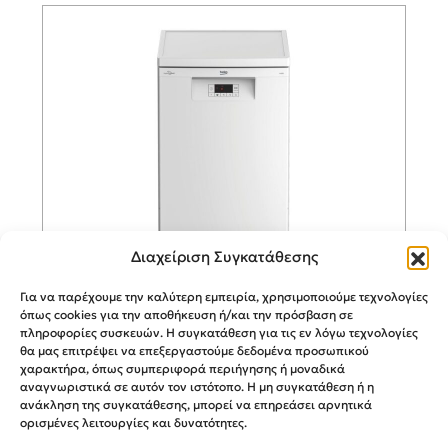
Διαχείριση Συγκατάθεσης
Για να παρέχουμε την καλύτερη εμπειρία, χρησιμοποιούμε τεχνολογίες
όπως cookies για την αποθήκευση ή/και την πρόσβαση σε
BEKO Πλυντήριο Πιάτων για 10
πληροφορίες συσκευών. Η συγκατάθεση για τις εν λόγω τεχνολογίες
Σερβίτσια BDFS15020W
θα μας επιτρέψει να επεξεργαστούμε δεδομένα προσωπικού
χαρακτήρα, όπως συμπεριφορά περιήγησης ή μοναδικά
αναγνωριστικά σε αυτόν τον ιστότοπο. Η μη συγκατάθεση ή η
ανάκληση της συγκατάθεσης, μπορεί να επηρεάσει αρνητικά
ορισμένες λειτουργίες και δυνατότητες.