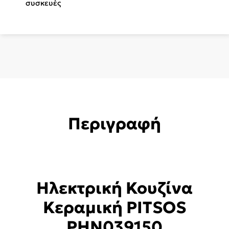
συσκευές
ποσότητα
Περιγραφή
Ηλεκτρική Κουζίνα
Κεραμική PITSOS
PHN039150