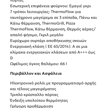
Εσωτερική επιφάνεια φούρνου: Εμαγιέ γκρι
7 τρόποι λειτουργίας: ThermoFlow για
ταυτόχρονο μαγείρεμα σε 3 επίπεδα, Πάνω και
Kάτω θέρμανση, ThermoGrill, Pizza
ThermoFlow, Κάτω θέρμανση, Θερμός αέρας/
απαλό ψήσιμο, Γκριλ μεγάλo
Ευρύχωρο συρτάρι αποθήκευσης σκευών
Ενεργειακή κλάση ( ΕΕ 65/2014): A σε μια
κλίμακα ενεργειακών κλάσεων από Α+++ έως
D
Ωφέλιμος όγκος θαλάμου: 66 l
Περιβάλλον και Ασφάλεια
Ηλεκτρονικό ρολόι με προγραμματισμό αρχής
και τέλους μαγειρέματος
Τριπλό κρύσταλλο πόρτας
Ένδειξη υπολοίπου θερμότητας
Γρήγορη προθέρμανση