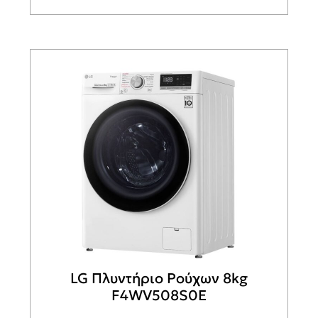
LG Πλυντήριο Ρούχων 8kg
F4WV508S0Ε