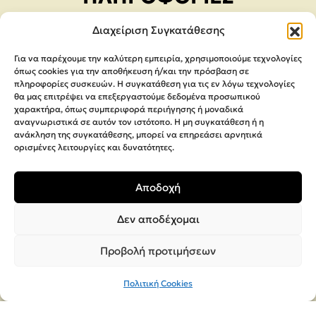
Διαχείριση Συγκατάθεσης
Πολιτική Απορρήτου
Όροι Χρήσης
Για να παρέχουμε την καλύτερη εμπειρία, χρησιμοποιούμε τεχνολογίες
όπως cookies για την αποθήκευση ή/και την πρόσβαση σε
Μέθοδοι Αποστολής & πληρωμής
πληροφορίες συσκευών. Η συγκατάθεση για τις εν λόγω τεχνολογίες
Ακυρώσεις & Επιστροφές
θα μας επιτρέψει να επεξεργαστούμε δεδομένα προσωπικού
χαρακτήρα, όπως συμπεριφορά περιήγησης ή μοναδικά
Φόρμα Υπαναχώρησης
αναγνωριστικά σε αυτόν τον ιστότοπο. Η μη συγκατάθεση ή η
ανάκληση της συγκατάθεσης, μπορεί να επηρεάσει αρνητικά
ορισμένες λειτουργίες και δυνατότητες.
Αποδοχή
Δεν αποδέχομαι
Προβολή προτιμήσεων
Πολιτική Cookies