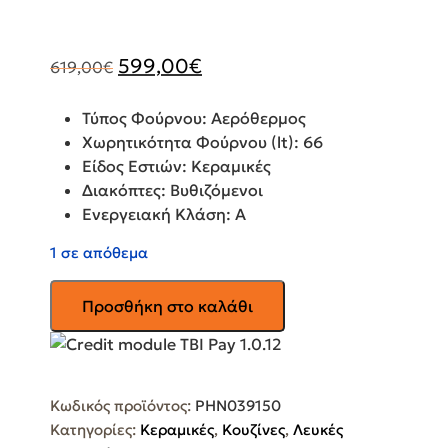
Original
Η
599,00
€
619,00
€
price
τρέχουσα
was:
τιμή
Τύπος Φούρνου: Αερόθερμος
619,00€.
είναι:
Χωρητικότητα Φούρνου (lt): 66
599,00€.
Είδος Εστιών: Κεραμικές
Διακόπτες: Βυθιζόμενοι
Ενεργειακή Κλάση: Α
1 σε απόθεμα
PITSOS
Προσθήκη στο καλάθι
Ηλεκτρική
Κουζίνα
Κεραμική
66lt
Κωδικός προϊόντος:
PHN039150
Inox
Κατηγορίες:
Κεραμικές
,
Κουζίνες
,
Λευκές
PHN039150