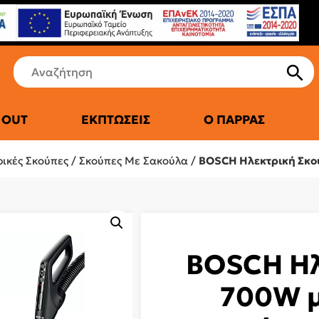
 OUT
ΕΚΠΤΏΣΕΙΣ
Ο ΠΑΡΡΆΣ
ΤΙΚΆ ΨΥΓΕΊΑ
ρικές Σκούπες
/
Σκούπες Με Σακούλα
/
BOSCH Ηλεκτρική Σκο
BOSCH Ηλ
700W μ