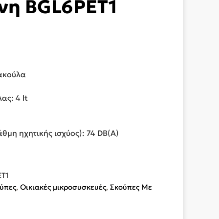
νη BGL6PET1
ακούλα
ς: 4 lt
θμη ηχητικής ισχύος): 74 DB(A)
T1
ούπες
,
Οικιακές μικροσυσκευές
,
Σκούπες Με