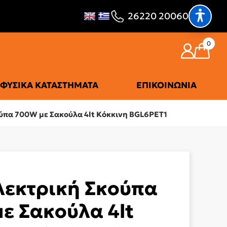
26220 20060
0
ΦΥΣΙΚΆ ΚΑΤΑΣΤΉΜΑΤΑ
ΕΠΙΚΟΙΝΩΝΊΑ
ύπα 700W με Σακούλα 4lt Κόκκινη BGL6PET1
εκτρική Σκούπα
ε Σακούλα 4lt