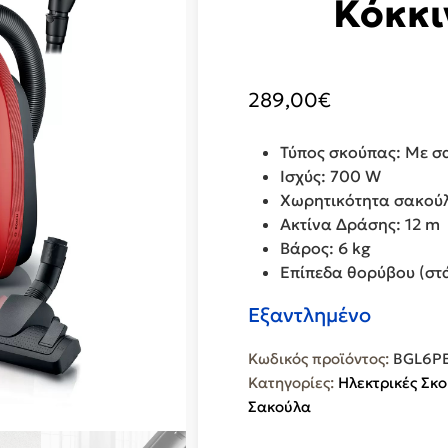
Κόκκι
289,00
€
Τύπος σκούπας: Με σ
Ισχύς: 700 W
Χωρητικότητα σακούλα
Ακτίνα Δράσης: 12 m
Βάρος: 6 kg
Επίπεδα θορύβου (στά
Εξαντλημένο
Κωδικός προϊόντος:
BGL6PE
Κατηγορίες:
Ηλεκτρικές Σκ
Σακούλα