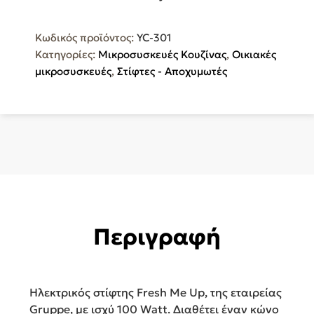
Frersh
Me
Κωδικός προϊόντος:
YC-301
Up
Κατηγορίες:
Μικροσυσκευές Κουζίνας
,
Οικιακές
YC-
μικροσυσκευές
,
Στίφτες - Αποχυμωτές
301
ποσότητα
Περιγραφή
Ηλεκτρικός στίφτης Fresh Me Up, της εταιρείας
Gruppe, με ισχύ 100 Watt. Διαθέτει έναν κώνο