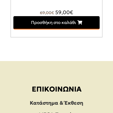
Original
Η
59,00
€
69,00
€
price
τρέχουσα
Προσθήκη στο καλάθι
was:
τιμή
69,00€.
είναι:
59,00€.
ΕΠΙΚΟΙΝΩΝΊΑ
Κατάστημα & Έκθεση