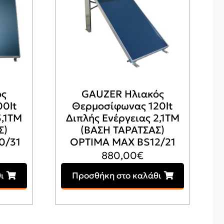
ός
GAUZER Ηλιακός
0lt
Θερμοσίφωνας 120lt
3,1ΤΜ
Διπλής Ενέργειας 2,1ΤΜ
Σ)
(ΒΑΣΗ ΤΑΡΑΤΣΑΣ)
0/31
OPTIMA MAX BS12/21
880,00
€
ι
Προσθήκη στο καλάθι