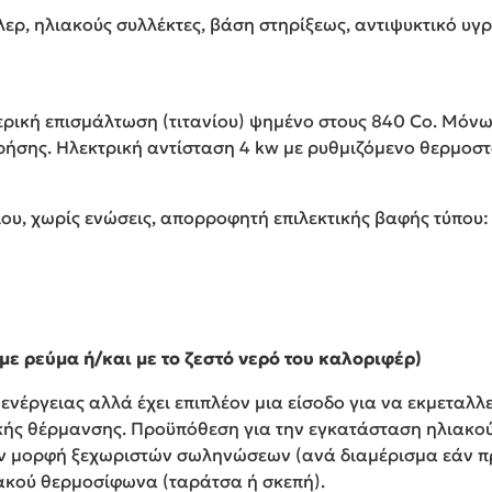
ερ, ηλιακούς συλλέκτες, βάση στηρίξεως, αντιψυκτικό υγ
ερική επισμάλτωση (τιτανίου) ψημένο στους 840 Co. Μόν
ρήσης. Ηλεκτρική αντίσταση 4 kw με ρυθμιζόμενο θερμοσ
υ, χωρίς ενώσεις, απορροφητή επιλεκτικής βαφής τύπου: 
με ρεύμα ή/και με το ζεστό νερό του καλοριφέρ)
νέργειας αλλά έχει επιπλέον μια είσοδο για να εκμεταλλε
κής θέρμανσης. Προϋπόθεση για την εγκατάσταση ηλιακού
ν μορφή ξεχωριστών σωληνώσεων (ανά διαμέρισμα εάν πρό
ακού θερμοσίφωνα (ταράτσα ή σκεπή).