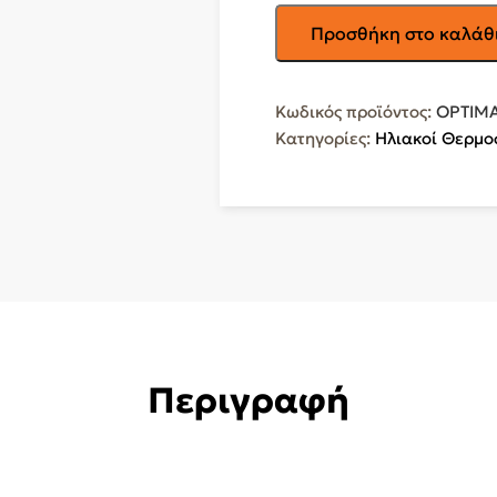
GAUZER
Προσθήκη στο καλάθ
Ηλιακός
Θερμοσίφωνας
120lt
Κωδικός προϊόντος:
OPTIMA
Τριπλής
Κατηγορίες:
Ηλιακοί Θερμο
Ενέργειας
2,1ΤΜ
(ΒΑΣΗ
ΤΑΡΑΤΣΑΣ)
OPTIMA
MAX
BST
12/21
ποσότητα
Περιγραφή