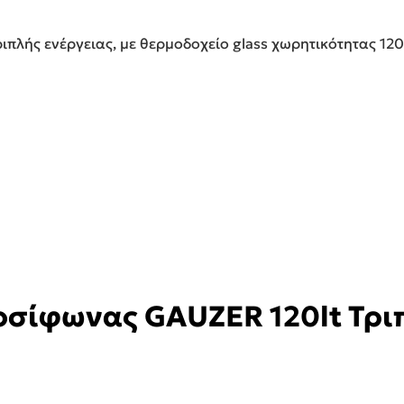
λής ενέργειας, με θερμοδοχείο glass χωρητικότητας 120lt
σίφωνας GAUZER 120lt Τρι