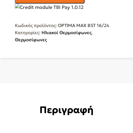
Θερμοσίφωνας
160lt
Τριπλής
Κωδικός προϊόντος:
OPTIMA MAX BST 16/24
Ενέργειας
Κατηγορίες:
Ηλιακοί Θερμοσίφωνες
,
2,4ΤΜ
Θερμοσίφωνες
(ΒΑΣΗ
ΤΑΡΑΤΣΑΣ)
OPTIMA
MAX
BST
16/24
ποσότητα
Περιγραφή