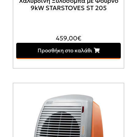
Χαλύβδινη Ξυλόσομπα με Φούρνο
9kW STARSTOVES ST 205
459,00
€
Προσθήκη στο καλάθι