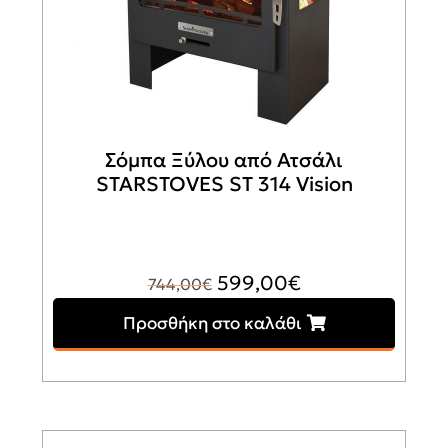
Σόμπα Ξύλου από Ατσάλι
STARSTOVES ST 314 Vision
Original
Η
599,00
€
744,00
€
price
τρέχουσα
Προσθήκη στο καλάθι
was:
τιμή
744,00€.
είναι:
599,00€.