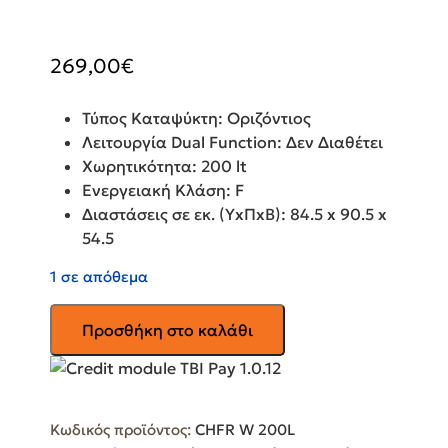
269,00
€
Τύπος Καταψύκτη: Οριζόντιος
Λειτουργία Dual Function: Δεν Διαθέτει
Χωρητικότητα: 200 lt
Ενεργειακή Κλάση: F
Διαστάσεις σε εκ. (ΥxΠxΒ): 84.5 x 90.5 x
54.5
1 σε απόθεμα
DAVOLINE
Προσθήκη στο καλάθι
Καταψύκτης
200lt
CHFR
W
Κωδικός προϊόντος:
CHFR W 200L
200L