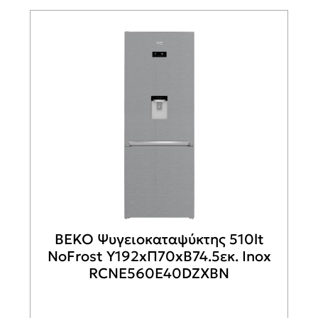
BEKO Ψυγειοκαταψύκτης 510lt
NoFrost Υ192xΠ70xΒ74.5εκ. Inox
RCNE560E40DZXBN