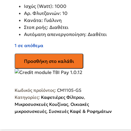
Ισχύς (Watt): 1000
Αρ. Φλυτζανιών: 10
Κανάτα: Γυάλινη
Στοπ ροής: Διαθέτει
Αυτόματη απενεργοποίηση: Διαθέτει
1 σε απόθεμα
GRUPPE
Προσθήκη στο καλάθι
Καφετιέρα
Φίλτρου
CM1105-
GS
Κωδικός προϊόντος:
CM1105-GS
ποσότητα
Κατηγορίες:
Καφετιέρες Φίλτρου
,
Μικροσυσκευές Κουζίνας
,
Οικιακές
μικροσυσκευές
,
Συσκευές Καφέ & Ροφημάτων