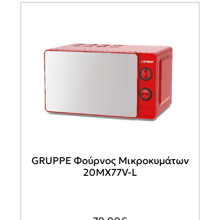
GRUPPE Φούρνος Μικροκυμάτων
20MX77V-L