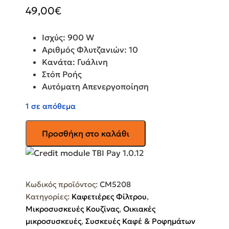
49,00
€
Ισχύς: 900 W
Αριθμός Φλυτζανιών: 10
Κανάτα: Γυάλινη
Στόπ Ροής
Αυτόματη Απενεργοποίηση
1 σε απόθεμα
TEFAL
Προσθήκη στο καλάθι
Καφετιέρα
Φίλτρου
CM5208
Equinox
Κωδικός προϊόντος:
CM5208
ποσότητα
Κατηγορίες:
Καφετιέρες Φίλτρου
,
Μικροσυσκευές Κουζίνας
,
Οικιακές
μικροσυσκευές
,
Συσκευές Καφέ & Ροφημάτων