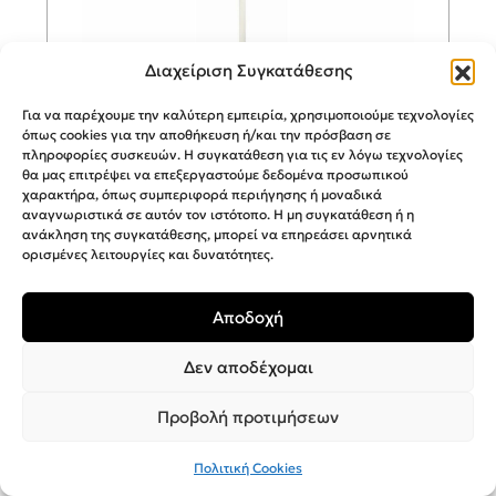
Διαχείριση Συγκατάθεσης
Για να παρέχουμε την καλύτερη εμπειρία, χρησιμοποιούμε τεχνολογίες
GRUPPE Ανεμιστήρας Ορθοστάτης
όπως cookies για την αποθήκευση ή/και την πρόσβαση σε
60W Διαμέτρου 40cm White FS
πληροφορίες συσκευών. Η συγκατάθεση για τις εν λόγω τεχνολογίες
40-413
θα μας επιτρέψει να επεξεργαστούμε δεδομένα προσωπικού
χαρακτήρα, όπως συμπεριφορά περιήγησης ή μοναδικά
αναγνωριστικά σε αυτόν τον ιστότοπο. Η μη συγκατάθεση ή η
ανάκληση της συγκατάθεσης, μπορεί να επηρεάσει αρνητικά
ορισμένες λειτουργίες και δυνατότητες.
54,90
€
Προσθήκη στο καλάθι
Αποδοχή
Δεν αποδέχομαι
Προβολή προτιμήσεων
Πολιτική Cookies