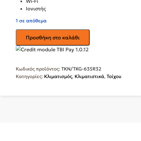
Wi-Fi
Ιονιστής
1 σε απόθεμα
Κλιματιστικό
Προσθήκη στο καλάθι
TOYOTOMI
Kuro
Inverter
TKN/TKG-
Κωδικός προϊόντος:
TKN/TKG-635R32
635R32
Κατηγορίες:
Κλιματισμός
,
Κλιματιστικά
,
Τοίχου
12000
BTU
A+++/A+
με
Ιονιστή
και
WiFi
ποσότητα