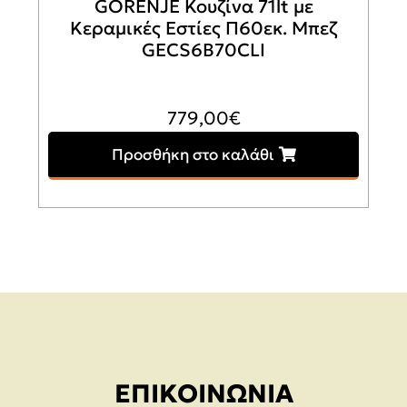
GORENJE Κουζίνα 71lt με
Κεραμικές Εστίες Π60εκ. Μπεζ
GECS6B70CLI
779,00
€
Προσθήκη στο καλάθι
ΕΠΙΚΟΙΝΩΝΊΑ