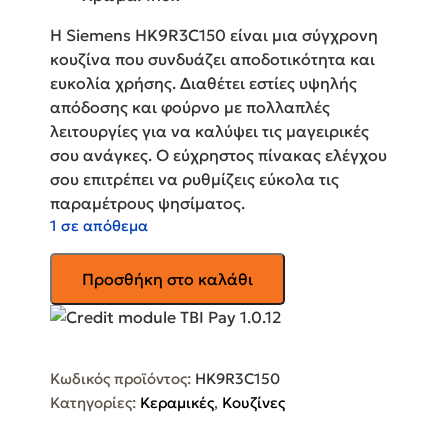
Η Siemens HK9R3C150 είναι μια σύγχρονη
κουζίνα που συνδυάζει αποδοτικότητα και
ευκολία χρήσης. Διαθέτει εστίες υψηλής
απόδοσης και φούρνο με πολλαπλές
λειτουργίες για να καλύψει τις μαγειρικές
σου ανάγκες. Ο εύχρηστος πίνακας ελέγχου
σου επιτρέπει να ρυθμίζεις εύκολα τις
παραμέτρους ψησίματος.
1 σε απόθεμα
SIEMENS
Προσθήκη στο καλάθι
Κουζίνα
Κεραμική
HK9R3C150
με
Κωδικός προϊόντος:
HK9R3C150
Κεραμικές
Κατηγορίες:
Κεραμικές
,
Κουζίνες
Εστίες
Inox