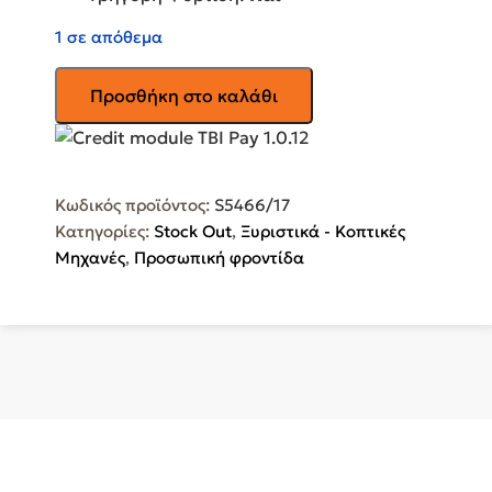
1 σε απόθεμα
PHILIPS
Προσθήκη στο καλάθι
Ξυριστική
Μηχανή
Προσώπου
Επαναφορτιζόμενη
Κωδικός προϊόντος:
S5466/17
Series
Κατηγορίες:
Stock Out
,
Ξυριστικά - Κοπτικές
5000
Μηχανές
,
Προσωπική φροντίδα
S5466/17
ποσότητα