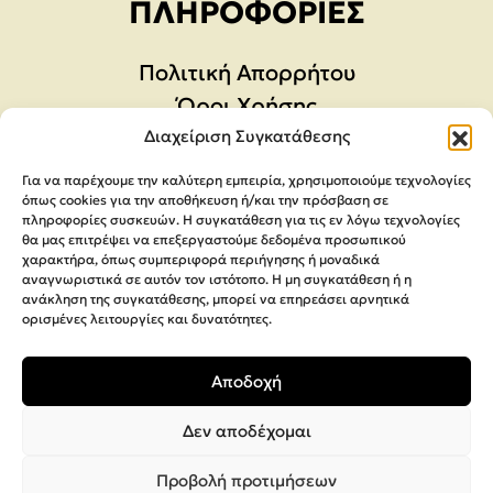
ΠΛΗΡΟΦΟΡΊΕΣ
Πολιτική Απορρήτου
Όροι Χρήσης
Μέθοδοι Αποστολής & πληρωμής
Διαχείριση Συγκατάθεσης
Ακυρώσεις & Επιστροφές
Για να παρέχουμε την καλύτερη εμπειρία, χρησιμοποιούμε τεχνολογίες
Φόρμα Υπαναχώρησης
όπως cookies για την αποθήκευση ή/και την πρόσβαση σε
πληροφορίες συσκευών. Η συγκατάθεση για τις εν λόγω τεχνολογίες
θα μας επιτρέψει να επεξεργαστούμε δεδομένα προσωπικού
χαρακτήρα, όπως συμπεριφορά περιήγησης ή μοναδικά
αναγνωριστικά σε αυτόν τον ιστότοπο. Η μη συγκατάθεση ή η
ανάκληση της συγκατάθεσης, μπορεί να επηρεάσει αρνητικά
ορισμένες λειτουργίες και δυνατότητες.
Αποδοχή
Δεν αποδέχομαι
Προβολή προτιμήσεων