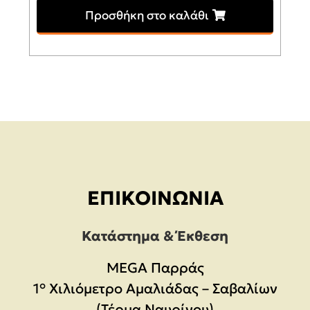
price
τρέχουσα
Προσθήκη στο καλάθι
was:
τιμή
619,00€.
είναι:
599,00€.
ΕΠΙΚΟΙΝΩΝΊΑ
Κατάστημα & Έκθεση
MEGA Παρράς
1° Χιλιόμετρο Αμαλιάδας – Σαβαλίων
(Τέρμα Ναυρίνου)