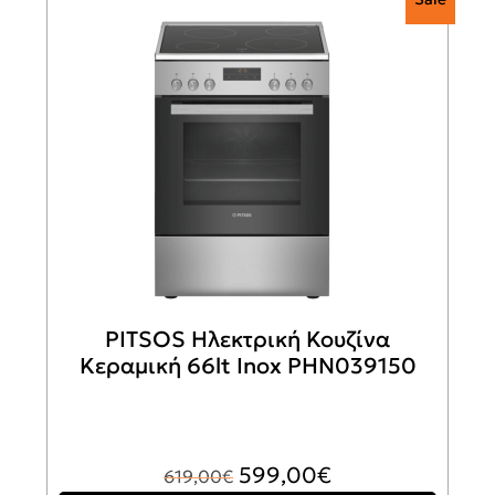
PITSOS Ηλεκτρική Κουζίνα
Κεραμική 66lt Inox PHN039150
Original
Η
599,00
€
619,00
€