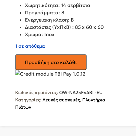
Χωρητικότητα: 14 σερβίτσια
Προγράμματα: 8
Ενεργειακη κλαση: B
Διαστάσεις (ΥxΠxΒ) : 85 x 60 x 60
Χρωμα: Inox
1 σε απόθεμα
SHARP
Προσθήκη στο καλάθι
Πλυντήριο
Πιάτων
για
14
Κωδικός προϊόντος:
QW-NA25F44BI -EU
Σερβίτσια
Κατηγορίες:
Λευκές συσκευές
,
Πλυντήρια
QW-
Πιάτων
NA25F44BI
-
EU
ποσότητα