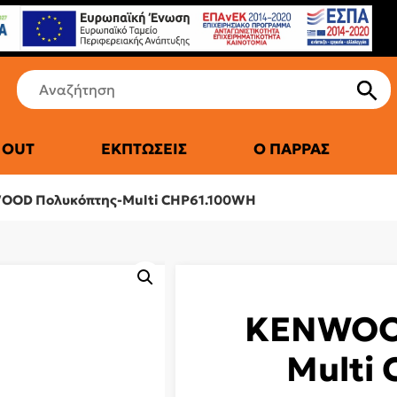
 OUT
ΕΚΠΤΏΣΕΙΣ
Ο ΠΑΡΡΆΣ
ΤΙΚΆ ΨΥΓΕΊΑ
OD Πολυκόπτης-Multi CHP61.100WH
KENWOO
Multi