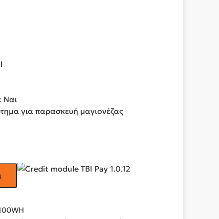
l
 Ναι
ρτημα για παρασκευή μαγιονέζας
ι
.100WH