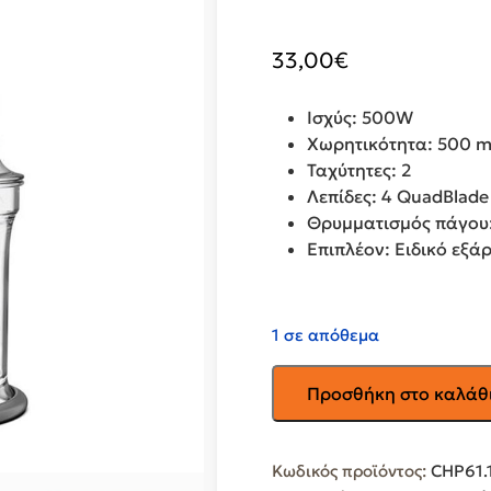
33,00
€
Ισχύς: 500W
Xωρητικότητα: 500 m
Ταχύτητες: 2
Λεπίδες: 4 QuadBlade
Θρυμματισμός πάγου:
Επιπλέον: Eιδικό εξά
1 σε απόθεμα
KENWOOD
Προσθήκη στο καλάθ
Πολυκόπτης-
Multi
CHP61.100WH
Κωδικός προϊόντος:
CHP61
ποσότητα