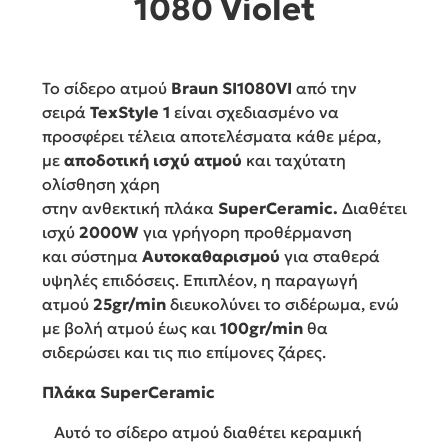
1080 Violet
Το σίδερο ατμού
Braun
SI1080VI
από την
σειρά
TexStyle 1
είναι σχεδιασμένο να
προσφέρει τέλεια αποτελέσματα κάθε μέρα,
με
αποδοτική ισχύ ατμού
και ταχύτατη
ολίσθηση χάρη
στην ανθεκτική πλάκα
SuperCeramic.
Διαθέτει
ισχύ
2000W
για γρήγορη προθέρμανση
και σύστημα
Aυτοκαθαρισμού
για σταθερά
υψηλές επιδόσεις. Επιπλέον, η παραγωγή
ατμού
25gr/min
διευκολύνει το σιδέρωμα, ενώ
με βολή ατμού έως και
100gr/min
θα
σιδερώσει και τις πιο επίμονες ζάρες.
Πλάκα SuperCeramic
Αυτό το σίδερο ατμού διαθέτει κεραμική