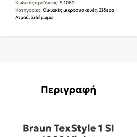
Κωδικός προϊόντος:
SI1080
SI
Κατηγορίες:
Οικιακές μικροσυσκευές
,
Σίδερα
1080
Ατμού
,
Σιδέρωμα
Violet
ποσότητα
Περιγραφή
Braun TexStyle 1 SI